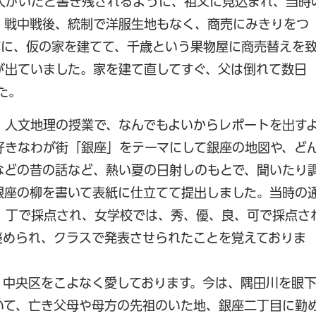
人がいたと書き残されるように、祖父に見込まれ、当時
、戦中戦後、統制で洋服生地もなく、商売にみきりをつ
跡に、仮の家を建てて、千歳という果物屋に商売替えを
が出ていました。家を建て直してすぐ、父は倒れて数日
た。
。人文地理の授業で、なんでもよいからレポートを出す
好きなわが街「銀座」をテーマにして銀座の地図や、ど
などの昔の話など、熱い夏の日射しのもとで、聞いたり
銀座の柳を書いて表紙に仕立てて提出しました。当時の
、丁で採点され、女学校では、秀、優、良、可で採点さ
褒められ、クラスで発表させられたことを覚えておりま
、中央区をこよなく愛しております。今は、隅田川を眼
いて、亡き父母や母方の先祖のいた地、銀座二丁目に勤