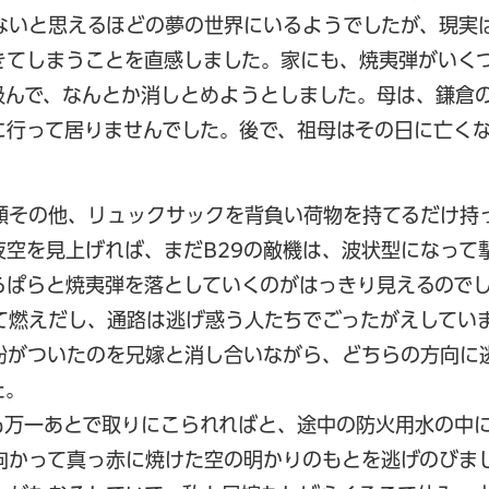
ないと思えるほどの夢の世界にいるようでしたが、現実
きてしまうことを直感しました。家にも、焼夷弾がいく
汲んで、なんとか消しとめようとしました。母は、鎌倉
に行って居りませんでした。後で、祖母はその日に亡く
類その他、リュックサックを背負い荷物を持てるだけ持
空を見上げれば、まだB29の敵機は、波状型になって
らぱらと焼夷弾を落としていくのがはっきり見えるので
て燃えだし、通路は逃げ惑う人たちでごったがえしてい
粉がついたのを兄嫁と消し合いながら、どちらの方向に
た。
も万一あとで取りにこられればと、途中の防火用水の中
向かって真っ赤に焼けた空の明かりのもとを逃げのびま