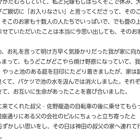
々がたむろしていて、私と兄嫁もしばらくそこで休み、
がご親切に「お入りなさい」と言ってくださって、その
、そこのお家も十数人の人たちでいっぱいで、でも畳の
ませていただいたことは本当に今思い出しても、そのお
め、お礼を言って明け方早く気掛かりだった我が家に向
しまって、もうどこがどこやら焼け野原になっていて、
、やっと池のある庭を目印にたどり着きましたが、家は
臭くて、バケツで池の水を汲んでは消火しました。それ
きて、お互いに生命があったことを喜び合いました。
に来てくれた叔父・佐野龍造の自転車の後に乗せてもら
銀座通りにある父の会社のビルにちょっと立ち寄ったと
恥ずかしい思いをし、その日は神田の叔父の家へ連れて
。