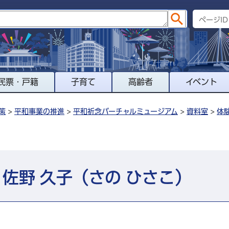
民票・戸籍
子育て
高齢者
イベント
策
>
平和事業の推進
>
平和祈念バーチャルミュージアム
>
資料室
>
体
佐野 久子（さの ひさこ）