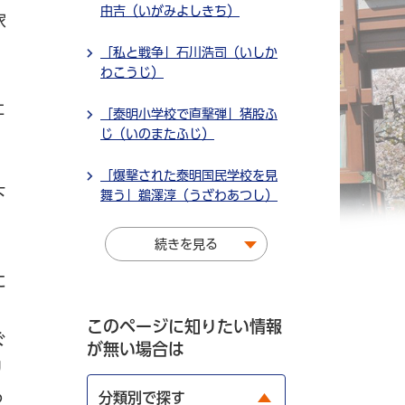
由吉（いがみよしきち）
家
。
「私と戦争」石川浩司（いしか
わこうじ）
社
「泰明小学校で直撃弾」猪股ふ
じ（いのまたふじ）
ん
「爆撃された泰明国民学校を見
下
舞う」鵜澤淳（うざわあつし）
続きを見る
イ
に
、
このページに知りたい情報
ぐ
が無い場合は
リ
っ
分類別で探す