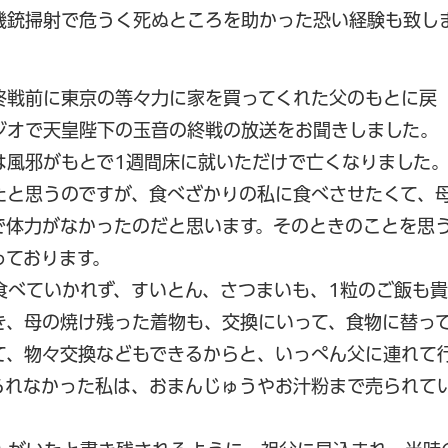
の機銃掃射で危うく死ぬところを助かった恐い経験も致し
終戦前に東京の等々力に家を買ってくれた父のもとに戻
ジオで天皇陛下の玉音の終戦の放送をお聞きしました。
は風邪がもとで1週間床に就いただけで亡くなりました
たと思うのですが、食べざかりの私に食べさせたくて、
で体力がなかったのだと思います。そのときのことを思
っております。
食べていかれず、すいとん、さつまいも、1粒のご飯も貴
き、母の焼け残った着物も、交換にいって、食物に替っ
て、物々交換などもできるからと、いっぺん父に連れて
られなかった私は、おまんじゅうやお汁粉まで売られて