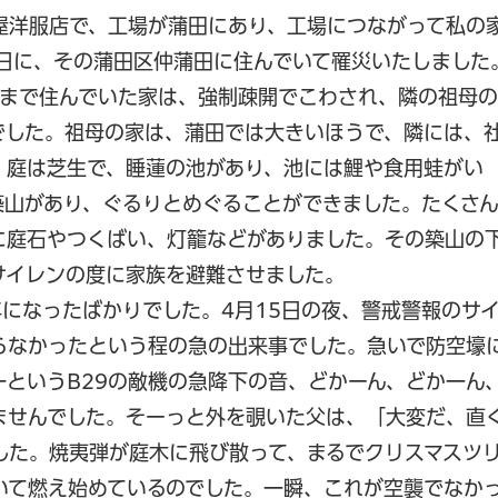
屋洋服店で、工場が蒲田にあり、工場につながって私の
5日に、その蒲田区仲蒲田に住んでいて罹災いたしました
れまで住んでいた家は、強制疎開でこわされ、隣の祖母の
でした。祖母の家は、蒲田では大きいほうで、隣には、
、庭は芝生で、睡蓮の池があり、池には鯉や食用蛙がい
築山があり、ぐるりとめぐることができました。たくさ
に庭石やつくばい、灯籠などがありました。その築山の
サイレンの度に家族を避難させました。
になったばかりでした。4月15日の夜、警戒警報のサ
らなかったという程の急の出来事でした。急いで防空壕
というB29の敵機の急降下の音、どかーん、どか一ん
ませんでした。そーっと外を覗いた父は、「大変だ、直
した。焼夷弾が庭木に飛び散って、まるでクリスマスツ
いて燃え始めているのでした。一瞬、これが空襲でなか