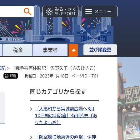
みる・きく
メニュー
SUPPORT
税金
事業者
並び順変更
験記
> 「戦争被害体験記」佐野久子（さのひさこ）
掲載日：2023年1月18日
ページID：761
印刷
同じカテゴリから探す
「人形町から宮城前広場へ3月
10日朝の明治座」有田芳男（あ
りたよしお）
「防空壕に焼夷弾の直撃」伊神