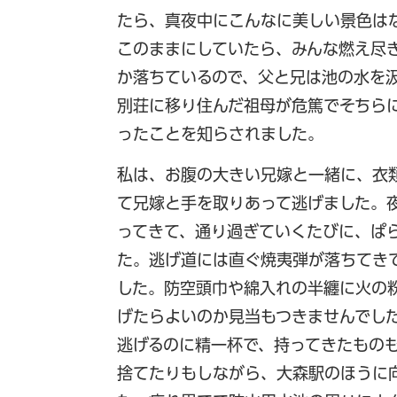
たら、真夜中にこんなに美しい景色は
このままにしていたら、みんな燃え尽
か落ちているので、父と兄は池の水を
別荘に移り住んだ祖母が危篤でそちら
ったことを知らされました。
私は、お腹の大きい兄嫁と一緒に、衣
て兄嫁と手を取りあって逃げました。夜
ってきて、通り過ぎていくたびに、ぱ
た。逃げ道には直ぐ焼夷弾が落ちてき
した。防空頭巾や綿入れの半纏に火の
げたらよいのか見当もつきませんでし
逃げるのに精一杯で、持ってきたもの
捨てたりもしながら、大森駅のほうに