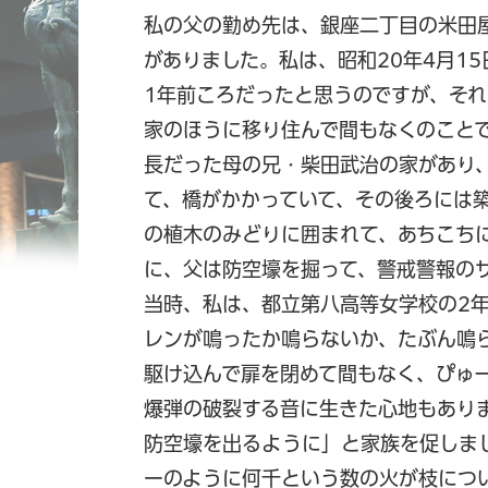
私の父の勤め先は、銀座二丁目の米田
がありました。私は、昭和20年4月1
1年前ころだったと思うのですが、そ
家のほうに移り住んで間もなくのこと
長だった母の兄・柴田武治の家があり
て、橋がかかっていて、その後ろには
の植木のみどりに囲まれて、あちこち
に、父は防空壕を掘って、警戒警報の
当時、私は、都立第八高等女学校の2年
レンが鳴ったか鳴らないか、たぶん鳴
駆け込んで扉を閉めて間もなく、ぴゅ一
爆弾の破裂する音に生きた心地もあり
防空壕を出るように」と家族を促しま
ーのように何千という数の火が枝につ