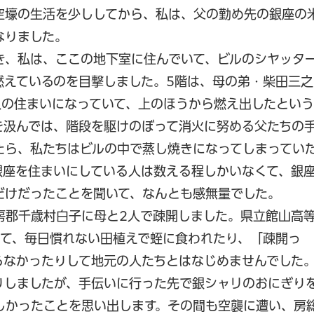
空壕の生活を少ししてから、私は、父の勤め先の銀座の
なりました。
き、私は、ここの地下室に住んでいて、ビルのシヤッタ
燃えているのを目撃しました。5階は、母の弟・柴田三之
人の住まいになっていて、上のほうから燃え出したという
を汲んでは、階段を駆けのぼって消火に努める父たちの
たら、私たちはビルの中で蒸し焼きになってしまってい
銀座を住まいにしている人は数える程しかいなくて、銀
だけだったことを聞いて、なんとも感無量でした。
房郡千歳村白子に母と2人で疎開しました。県立館山高
くて、毎日慣れない田植えで蛭に食われたり、「疎開っ
らなかったりして地元の人たちとはなじめませんでした
りしましたが、手伝いに行った先で銀シャリのおにぎり
しかったことを思い出します。その間も空襲に遭い、房