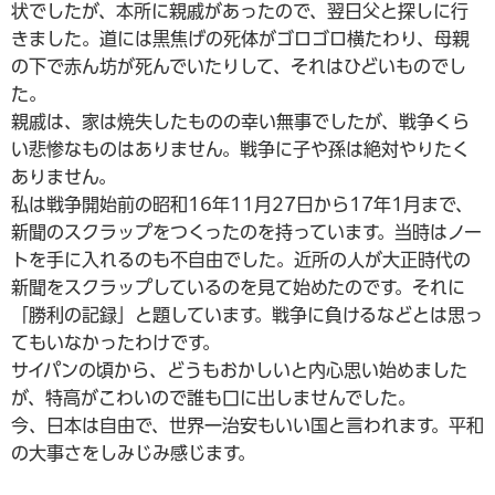
状でしたが、本所に親戚があったので、翌日父と探しに行
きました。道には黒焦げの死体がゴロゴロ横たわり、母親
の下で赤ん坊が死んでいたりして、それはひどいものでし
た。
親戚は、家は焼失したものの幸い無事でしたが、戦争くら
い悲惨なものはありません。戦争に子や孫は絶対やりたく
ありません。
私は戦争開始前の昭和16年11月27日から17年1月まで、
新聞のスクラップをつくったのを持っています。当時はノー
トを手に入れるのも不自由でした。近所の人が大正時代の
新聞をスクラップしているのを見て始めたのです。それに
「勝利の記録」と題しています。戦争に負けるなどとは思っ
てもいなかったわけです。
サイパンの頃から、どうもおかしいと内心思い始めました
が、特高がこわいので誰も口に出しませんでした。
今、日本は自由で、世界一治安もいい国と言われます。平和
の大事さをしみじみ感じます。