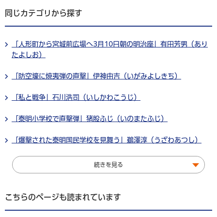
同じカテゴリから探す
「人形町から宮城前広場へ3月10日朝の明治座」有田芳男（あり
たよしお）
「防空壕に焼夷弾の直撃」伊神由吉（いがみよしきち）
「私と戦争」石川浩司（いしかわこうじ）
「泰明小学校で直撃弾」猪股ふじ（いのまたふじ）
「爆撃された泰明国民学校を見舞う」鵜澤淳（うざわあつし）
続きを見る
こちらのページも読まれています