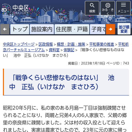
みる・き
検索
メニュー
く
SUPPORT
並び順
トップ
施設案内
住民票・戸籍
子育て
高齢者
変更
中央区トップページ
>
区政情報
>
構想・計画・施策
>
平和事業の推進
>
平和祈
念バーチャルミュージアム
>
資料室
>
体験記
> 「戦争くらい悲惨なものはな
い」 池中 正弘（いけなか まさひろ）
掲載日：2023年1月18日
ページID：743
「戦争くらい悲惨なものはない」 池
中 正弘（いけなか まさひろ）
昭和20年5月に、私の家のある月島一丁目は強制疎開させ
られることになり、両親と兄弟4人の6人家族で、父親の郷
里の奈良県に疎開しました。父は村の収入役として迎えら
れましたし、実家は農家でしたので、23年に元の家に帰っ