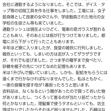
会社に通勤するようになりました。そこでは、ダイス・タ
ップ等の切削工具を作る仕事をしました。工場には、女子
挺身隊として良家の女中さんや、学徒動員された地元の女
学校の生徒さん等も来ていました。
通勤ラッシュは現在よりひどく、電車の窓ガラスが割れる
こともあり、そのあとには板が打ちつけてありました。都
電にぶら下がって行ったこともあります。
半年ほど寮に入りましたが、食堂の雑炊に行列しました。
雑炊といっても、しまいの方は泥が入ってザラザラです
が、それでも並びました。さつま芋の種芋まで食べたり、
砂糖を楊子の先につけてなめた記憶もあります。
米は1升びんで搗いていました。しかも、配給をもらうには
遠くまで行かなければなりませんでした。私はともかく、
一家の食糧を探す母が1番困ったろうと思います。
衣料品は、なくなるという噂があったので買っておいた物
がありましたし、つくろって着るのが当たり前だったから
何とかなりました。理髪業で使うタオルといっても、坊主
頭ばかりでしたからそれほど困りませんでした。石鹸はな