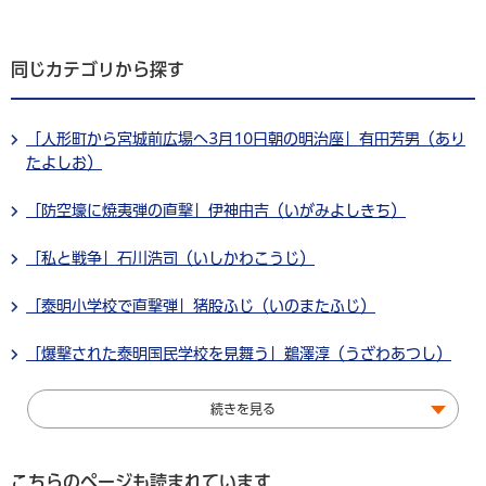
同じカテゴリから探す
「人形町から宮城前広場へ3月10日朝の明治座」有田芳男（あり
たよしお）
「防空壕に焼夷弾の直撃」伊神由吉（いがみよしきち）
「私と戦争」石川浩司（いしかわこうじ）
「泰明小学校で直撃弾」猪股ふじ（いのまたふじ）
「爆撃された泰明国民学校を見舞う」鵜澤淳（うざわあつし）
続きを見る
こちらのページも読まれています