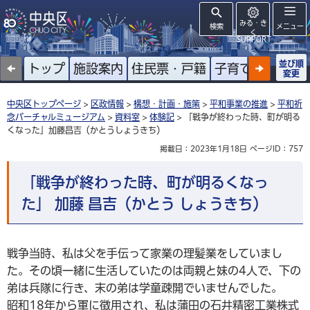
みる・き
検索
メニュー
く
SUPPORT
並び順
トップ
施設案内
住民票・戸籍
子育て
高齢者
変更
中央区トップページ
>
区政情報
>
構想・計画・施策
>
平和事業の推進
>
平和祈
念バーチャルミュージアム
>
資料室
>
体験記
> 「戦争が終わった時、町が明る
くなった」加藤昌吉（かとうしょうきち）
掲載日：2023年1月18日
ページID：757
「戦争が終わった時、町が明るくなっ
た」 加藤 昌吉（かとう しょうきち）
戦争当時、私は父を手伝って家業の理髪業をしていまし
た。その頃一緒に生活していたのは両親と妹の4人で、下の
弟は兵隊に行き、末の弟は学童疎開でいませんでした。
昭和18年から軍に徴用され、私は蒲田の石井精密工業株式