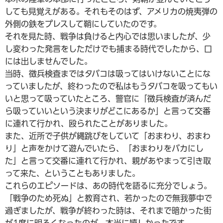
しても見覚えがある。それもそのはず、アメリカの焼夷弾の
外側の鉄をプレスして鞘にしていたのです。
それを見た時、戦争は負けると内心では思いましたが、少
し変わった発言をしただけでも捕まる時代でしたから、口
には出しませんでした。
当時、徴兵検査まではタバコは吸ってはいけないことにな
っていましたが、終わったので私はもうタバコを吸ってもい
いと思って吸っていたところ、警官に「徴兵検査が済んだ
ら吸っていいという決まりがどこにあるか」と言って交番
に連れて行かれ、殴られたことがありました。
また、近所で子供が縄跳びをしていて「おまわり、おまわ
り」と声をかけて遊んでいたら、「おまわりをバカにし
た」と言って交番に連れて行かれ、親があやまって引き取
って来た、ということもありました。
これらのエピソードは、あの時代を語るに充分でしょう。
「戦争のため死ぬ」と教育され、若かったので無我夢中で
過ぎましたが、戦争が終わった時は、それまで暗かった街
が1度に明るくなったのが、本当に嬉しかったです。