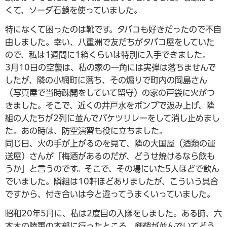
くて、ソーダ石鹸を使っていました。
特になくて困ったのは靴です。タバコも好きだったので不自
由しました。幸い、八重洲で友だちがタバコ屋をしていた
ので、私は1週間に1箱くらいは特別に入手できました。
3月10日の空襲は、私の家の一角には実弾は落ちませんで
したが、隣の小網町に落ち、その煽りで町内の岡島さん
（写真屋で当時疎開をしていて留守）の家の戸袋に火がつ
きました。そこで、近くの井戸水をポンプで汲み上げ、隣
組の人たちが2列に並んでバケツリレーをして消し止めまし
た。あの時は、防空演習も役に立ちました。
同じ日、火の手が上がるのを見て、隣の大国屋（酒類の運
送屋）さんが「梅酒があるのだが、どうせ焼けるなら飲も
うか」と言うのです。そこで、その場にいた5人ほどで飲ん
でいました。隣組は10軒ほどありましたが、こういう具合
ですから、付き合いは今と違ってうまくいっていました。
昭和20年5月に、私は2度目の入隊をしました。ある時、六
本木の陸軍の本部に行ったところ、剣鞘が並んでいてどう