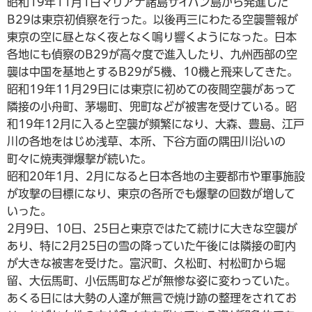
昭和19年11月1日マリアナ諸島サイパン島から発進した
B29は東京初偵察を行った。以後再三にわたる空襲警報が
東京の空に昼となく夜となく鳴り響くようになった。日本
各地にも偵察のB29が高々度で進入したり、九州西部の空
襲は中国を基地とするB29が5機、10機と飛来してきた。
昭和19年11月29日には東京に初めての夜間空襲があって
隣接の小舟町、茅場町、兜町などが被害を受けている。昭
和19年12月に入ると空襲が頻繁になり、大森、豊島、江戸
川の各地をはじめ浅草、本所、下谷方面の隅田川沿いの
町々に焼夷弾爆撃が続いた。
昭和20年1月、2月になると日本各地の主要都市や軍事施設
が攻撃の目標になり、東京の各所でも爆撃の回数が増して
いった。
2月9日、10日、25日と東京ではたて続けに大きな空襲が
あり、特に2月25日の雪の降っていた午後には隣接の町内
が大きな被害を受けた。富沢町、久松町、村松町から堀
留、大伝馬町、小伝馬町などが無惨な姿に変わっていた。
あくる日には大勢の人達が無言で焼け跡の整理をされてお