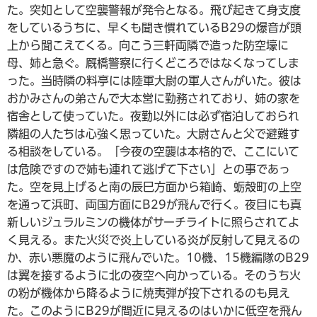
た。突如として空襲警報が発令となる。飛び起きて身支度
をしているうちに、早くも聞き慣れているB29の爆音が頭
上から聞こえてくる。向こう三軒両隣で造った防空壕に
母、姉と急ぐ。厩橋警察に行くどころではなくなってしま
った。当時隣の料亭には陸軍大尉の軍人さんがいた。彼は
おかみさんの弟さんで大本営に勤務されており、姉の家を
宿舎として使っていた。夜勤以外には必ず宿泊しておられ
隣組の人たちは心強く思っていた。大尉さんと父で避難す
る相談をしている。「今夜の空襲は本格的で、ここにいて
は危険ですので姉も連れて逃げて下さい」との事であっ
た。空を見上げると南の辰巳方面から箱崎、蛎殼町の上空
を通って浜町、両国方面にB29が飛んで行く。夜目にも真
新しいジュラルミンの機体がサーチライトに照らされてよ
く見える。また火災で炎上している炎が反射して見えるの
か、赤い悪魔のように飛んでいた。10機、15機編隊のB29
は翼を接するように北の夜空へ向かっている。そのうち火
の粉が機体から降るように焼夷弾が投下されるのも見え
た。このようにB29が間近に見えるのはいかに低空を飛ん