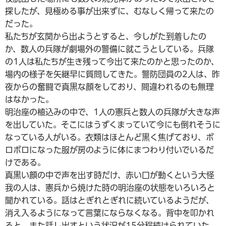
探したが、見極める事が出来ずに、むなしく帰って来たの
だった。
私たちが玄関から出ようとすると、今しがた到着したの
か、数人の兵隊が劇場外の警備に就こうとしている。兵隊
の1人は私たちが生き残って今出て来たのかと思ったのか、
場内の様子を矢継早に質問してきた。警防団員の2人は、昨
夜からの奮闘で真黒な顔をしており、間違われるのも無理
はなかった。
明治座の植込みの中で、1人の憲兵と数人の兵隊が大きな声
を出していた。そこにはうずくまっていて今にも倒れそうに
なっている人がいる。衣類はほとんど黒く焦げており、ボ
ロボロになった服が房のように体にまつわり付いでいるだ
けである。
真黒い顔の中で声を出す時だけ、赤い口が動くという大怪
我の人は、憲兵から焼けた時の明治座の状態をいろいろと
聞かれている。話はとぎれとぎれに続いているようだが、
消え入るようになって言葉にならなくなる。背中を叩かれ
ると、また話し出すという状況が15分程続けられていた。