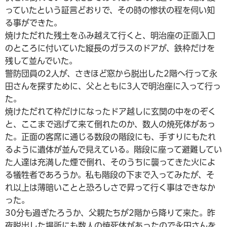
っていたという証言どおりで、その時の惨状の程を伺い知
る事ができた。
焼けただれた残土をふみ越えて行くと、明治座の正面入口
のところに付いていた縦長のガラスのドアが、鉄枠だけを
残して並んでいた。
警防団員の2人が、さきほど窓から脱出した2階へ行って永
田さんを探すために、父とともに3人で明治座に入って行っ
た。
焼けただれて枠だけになったドア越しに玄関の中をのぞく
と、ここまで逃げて来て倒れたのか、数人の焼死体があっ
た。正面の客席に通じる数段の階段にも、手すりにもたれ
るように遺体が並んで見えている。階段に座って避難してい
た人達は充満した煙で倒れ、そのうちに襲ってきた火によ
る犠牲者であろうか。私も階段の下まで入ってみたが、そ
れ以上は薄暗いことと恐ろしさで昇って行く事はできなか
った。
30分も過ぎたろうか、父親たちが2階から降りて来た。昨
夜脱出した場所にも数人の焼死体があったので永田さんを