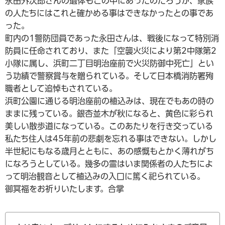
永田外次郎さんの遺体もこの中にあったのだろうが、家族
の人たちにはこれと確かめる事はできなかったとの事であ
った。
町内の1警防団員であった永田さんは、戦後になって特別消
防員に任命されており、また「空襲火災により第2中隊第2
小隊に属し、浜町二丁目明治座前で火災防御中死亡」とい
う功績で警察賞与を贈られている。そして日本橋消防署殉
職者として追悼もされている。
浜町公園に通じる明治座前の植込みは、現在でもあの時の
ままに残っている。銀杏並木が秋になると、黄色に彩られ
美しい散歩道になっている。このあたりを行き交っている
私たち住人は45年前の悲劇を忘れる事はできない。しかし
半世紀にもなる歳月とともに、あの感慨もとかく薄れがち
になろうとしている。幾多の霊はいま関係者の人たちによ
って明治観音として植込みの入口に篤く祀られている。
御冥福をお祈りいたします。合掌