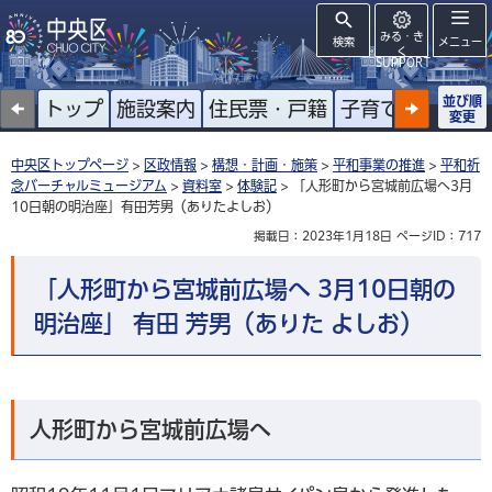
みる・き
検索
メニュー
く
SUPPORT
並び順
トップ
施設案内
住民票・戸籍
子育て
高齢者
変更
中央区トップページ
>
区政情報
>
構想・計画・施策
>
平和事業の推進
>
平和祈
念バーチャルミュージアム
>
資料室
>
体験記
> 「人形町から宮城前広場へ3月
10日朝の明治座」有田芳男（ありたよしお）
掲載日：2023年1月18日
ページID：717
「人形町から宮城前広場へ 3月10日朝の
明治座」 有田 芳男（ありた よしお）
人形町から宮城前広場へ