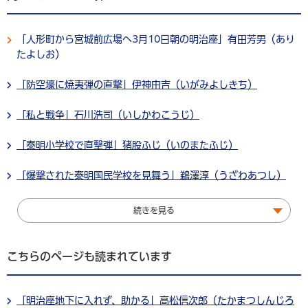
「人形町から宮城前広場へ3月10日朝の明治座」有田芳男（あり
たよしお）
「防空壕に焼夷弾の直撃」伊神由吉（いがみよしきち）
「私と戦争」石川浩司（いしかわこうじ）
「泰明小学校で直撃弾」猪股ふじ（いのまたふじ）
「爆撃された泰明国民学校を見舞う」鵜澤淳（うざわあつし）
続きを見る
こちらのページも読まれています
「明治座地下に入れず、助かる」高松信次郎（たかまつしんじろ