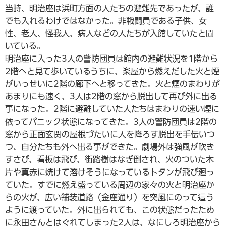
当時、明治座は浜町方面の人たちの避難先であったが、誰
でも入れるわけではなかった。非戦闘員である子供、女
性、老人、怪我人、病人などの人たちが入館していたと聞
いている。
明治座に入った3人の警防団員は館内の避難状況を1階から
2階へと見て歩いているうちに、楽屋から燃えだした火と煙
がいっせいに2階の廊下へと移ってきた。火と煙のまわりが
あまりにも速く、3人は2階の窓から脱出して再び外に出る
事になった。2階に避難していた人たちはまわりの速い煙に
依ってパニック状態になってきた。3人の警防団員は2階の
窓から正面玄関の屋根づたいに人を降ろす脱出を手伝いつ
つ、自分たちも外へ出る事ができた。劇場外は強風が吹き
すさび、看板は飛び、街路樹はなぎ倒され、火のついた木
片や真赤に焼けて溶けそうになっている卜タンが飛び廻っ
ていた。すでに燃え盛っている周辺の家々の火と明治座か
らの火が、広い舗装道路（金座通り）を突風にのって這う
ように渡っていた。外に出られても、この状態だったため
に永田さんとはぐれてしまった2人は、なにしろ明治座から