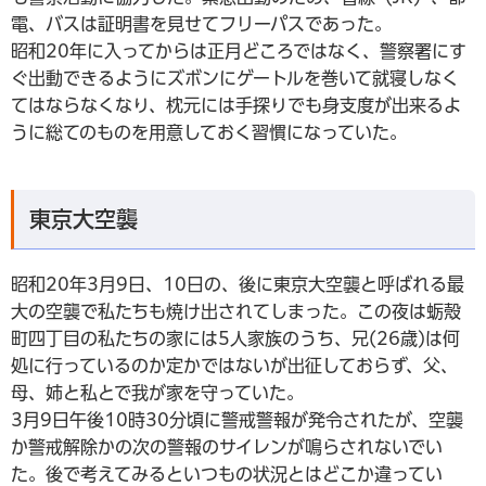
電、バスは証明書を見せてフリーパスであった。
昭和20年に入ってからは正月どころではなく、警察署にす
ぐ出動できるようにズボンにゲートルを巻いて就寝しなく
てはならなくなり、枕元には手探りでも身支度が出来るよ
うに総てのものを用意しておく習慣になっていた。
東京大空襲
昭和20年3月9日、10日の、後に東京大空襲と呼ばれる最
大の空襲で私たちも焼け出されてしまった。この夜は蛎殼
町四丁目の私たちの家には5人家族のうち、兄(26歳)は何
処に行っているのか定かではないが出征しておらず、父、
母、姉と私とで我が家を守っていた。
3月9日午後10時30分頃に警戒警報が発令されたが、空襲
か警戒解除かの次の警報のサイレンが鳴らされないでい
た。後で考えてみるといつもの状況とはどこか違ってい