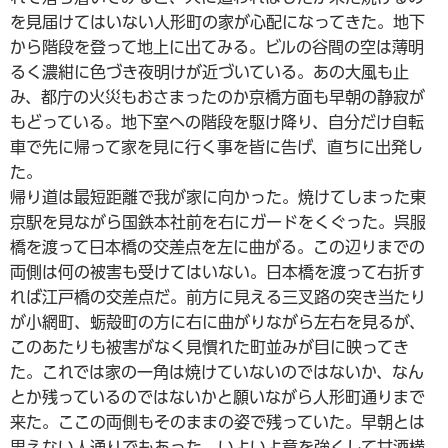
を見届けてはいない人形町の家が心配になってきた。地下
から階段を登って地上に出てみる。ビルの谷間の空は薄明
るく濃紺に色づき夜明けが近づいている。あの大風も止
み、都庁の火災もおさまったのか京橋方面も早朝の静寂が
もどっている。地下室への階段を駆け降り、自分だけ自転
車で先に帰って家を見に行く事を皆に告げ、直ちに出発し
た。
帰り道は最短距離で我が家に向かった。焼けてしまった東
京駅を見ながら国鉄本社前を右にガードをくぐった。呉服
橋を渡って日本橋の交差点を左に曲がる。この辺りまでの
両側は何の被害も受けてはいない。日本橋を渡って右折す
れば江戸橋の交差点だ。前方に見える三叉路の突き当たり
が小網町、蛎殻町の方に右に曲がりながら左右を見るが、
このあたりも被害がなく見慣れた町並みが目に映ってき
た。これでは家の一角は焼けていないのではないか、なん
とか残っているのではないかと願いながら人形町通りまで
来た。ここの両側もそのままの姿で残っていた。早朝とは
思えない人通りでもあった。いよいよ意を強くして甘酒横