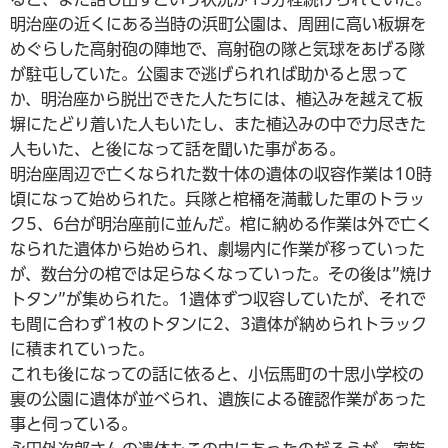
明治座の近くにある当時の浜町公園は、周囲に高い板塀を
めぐらした高射砲の陣地で、高射砲の隊と気球をあげる隊
が駐屯していた。公園まで逃げられれば助かると思って
か、明治座から脱出できた人たちには、植込みを越えて板
塀にたどり着いた人もいたし、また植込みの中で力尽きた
人もいた、と後になって話を聞いた事がある。
明治座周辺で亡くなられた数十体の遺体の収容作業は10時
頃になって始められた。兵隊と棺桶を満載した軍のトラッ
ク5、6台が明治座前に並んだ。棺に納める作業は外で亡く
なられた遺体から始められ、劇場内に作業が移っていった
が、数台分の棺では足らなくなっていった。その後は”焼け
トタン”が集められた。1遺体ずつ収容していたが、それで
も間に合わず1枚のトタンに2、3遺体が納められトラック
に積まれていった。
これも後になっての話に依ると、小伝馬町の十思小学校の
裏の公園に遺体が並べられ、遺族による確認作業があった
事と伺っている。