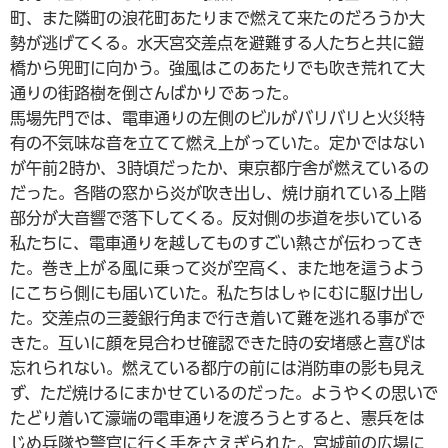
町、また隣町の浪花町あたりまで燃えて来たのだろうか大
勢が逃げてくる。水天宮交差点を避難する人たちと共に鎧
橋から兜町に向かう。強風はこのあたりでも吹き荒れて大
通りの街路樹を倒さんばかりであった。
馬場先門では、電車通りの左側のビルがバリバリと火災特
有の不気味な音を立てて燃え上がっていた。定かではない
が午前2時か、3時頃だったか、東京都庁舎が燃えているの
だった。各階の窓から炎が吹き出し、焼け崩れている上階
部分が大音響で落下してくる。反対側の歩道を歩いている
私たちに、電車通りを越してものすごい熱さが伝わってき
た。巻き上がる風に乗って炎が空高く、また地を這うよう
にこちら側にも届いていた。私たちはしゃにむに駆け出し
た。交差点の三菱銀行角まで行き着いて難を逃れる事がで
きた。互いに顔を見合わせ確認できた時の安堵感と喜びは
忘れられない。燃えている都庁の前には消防車の影も見え
ず、ただ焼けるにまかせているのだった。ようやくの思いで
たどり着いて濠端の電車通りを渡ろうとすると、憲兵をは
じめ兵隊や警官に行く手をさえぎられた。宮城前の広場に