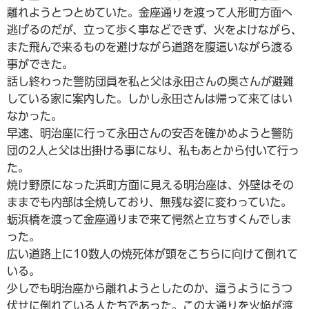
離れようとつとめていた。金座通りを渡って人形町方面へ
逃げるのだが、立って歩く事などできず、火をよけながら、
また飛んで来るものを避けながら道路を腹這いながら渡る
事ができた。
話し終わった警防団員を私と父は永田さんの奥さんが避難
している家に案内した。しかし永田さんは帰って来てはい
なかった。
早速、明治座に行って永田さんの安否を確かめようと警防
団の2人と父は出掛ける事になり、私もあとから付いて行っ
た。
焼け野原になった浜町方面に見える明治座は、外壁はその
ままでも内部は全焼しており、無残な姿に変わっていた。
蛎浜橋を渡って金座通りまで来て愕然と立ちすくんでしま
った。
広い道路上に10数人の焼死体が頭をこちらに向けて倒れて
いる。
少しでも明治座から離れようとしたのか、這うようにうつ
伏せに倒れている人たちであった。この大通りを火焔が渡