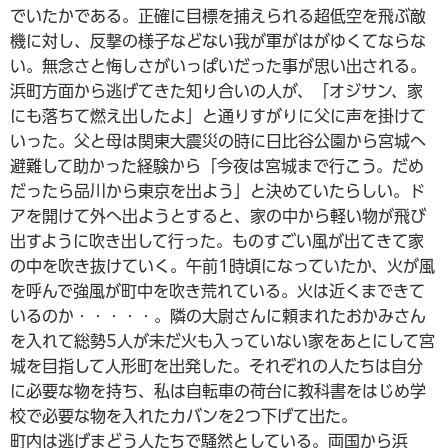
でいたかである。正確に目標を捕えられる超低空を飛ぶ敵
機に対し、反撃の様子などない我が軍がはがゆくてならな
い。無念さと悔しさがいっぱいだった事が思い出される。
浜町方面から逃げてきた知り合いの人が、「オジサン、家
にも落ちて燃え出したよ」と通りすがりに父に声を掛けて
いった。父と母は関東大震災の時に日比谷公園から宮城へ
避難して助かった経験から「今夜は宮城まで行こう。だめ
だったら品川から東京を出よう」と決めていたらしい。ド
アを開けて外へ出ようとすると、家の中から軽い物が飛び
出すように吹き出して行った。ものすごい風が出てきて家
の中を吹き抜けていく。午前1時頃になっていたか、火が風
を呼んで強風が町中を吹き荒れている。火は近くまできて
いるのか・・・・・。隣の大尉さんに頼まれたおかみさん
を入れて総勢5人が未だ火も入っていない家をあとにして宮
城を目指して人形町を出発した。それぞれの人たちは自分
に必要な物を持ち、私は自転車の荷台に教科書をはじめ学
校で必要な物を入れたカバンを2つ下げて出た。
町内は逃げまどう人たちで騒然としている。両国から浜