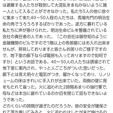
は避難する人たちが殺到して大混乱をまねかないように誰
一人として入ることができなかった。私たち5人の他に徐々
に集まって来た40～50人程の人たちは、馬場先門の明治生
命の角でうろうろするばかりであった。途方に暮れている
私たちに声が掛けられた。明治生命ビルを警備されている
会社の責任者の人であった。「この会社は御存知のように
金融機関のビルですので1階以上の各部屋にはお入れ出来ま
せんが、拝見しておりますと皆さんお困りのご様子ですの
で、地下室の廊下ならば暖房も入っておりますので如何で
すか」というお話である。40～50人の人たちは誘導されて
地下室に案内され、やっと人ごこちがついた思いだった。
廊下とは言え明々と電気がつき、暖かくなっており、リノリ
ュームの床はきれいに手入れが出来ていた。両側の壁に背
をもたれて座った。火に追われた2時間あまりの強行軍で、
母などは本当に疲れているのか目を閉じて話もできないよ
うであった。
どのくらいの時間が過ぎたのだろうか。皆の安全が確保さ
れて落ち着いてみると、火に追われはしたが未だ焼けるの