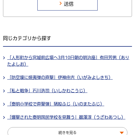
同じカテゴリから探す
「人形町から宮城前広場へ3月10日朝の明治座」有田芳男（あり
たよしお）
「防空壕に焼夷弾の直撃」伊神由吉（いがみよしきち）
「私と戦争」石川浩司（いしかわこうじ）
「泰明小学校で直撃弾」猪股ふじ（いのまたふじ）
「爆撃された泰明国民学校を見舞う」鵜澤淳（うざわあつし）
続きを見る