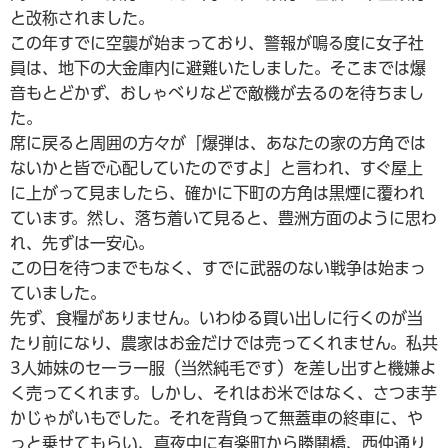
と改称されました。
この年すでに空襲が始まっており、警報が鳴る度に女子社
員は、地下の大金庫内に避難いたしました。そこまでは爆
音もとどかず、おしゃべりなどで敵機が去るのを待ちまし
た。
席に戻ると周囲の方々が「爆弾は、あなたの家の方角では
ないかと皆で心配していたのですよ」と言われ、すぐ屋上
に上がって見ましたら、確かに下町の方角は黒煙に覆われ
ています。然し、落ち着いて見ると、豊洲方面のように思わ
れ、先ずは一安心。
この日を待つまでもなく、すでに武器のない戦争は始まっ
ていました。
先ず、食糧がありません。いわゆる買い出しに行くのが当
たり前になり、農家はお金だけでは売ってくれません。私共
3人姉妹のセーラー服（当然純毛です）を差し出すと機嫌よ
く売ってくれます。しかし、それはお米ではなく、さつま芋
かじゃがいもでした。それを背負って無蓋車の終車に、や
っと乗せてもらい、真夜中に有楽町から勝鬨橋、西仲通り