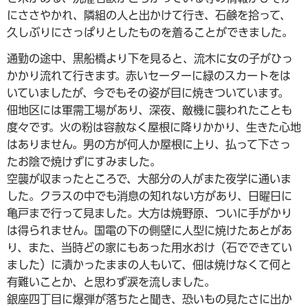
にささやかれ、隣組の人と出かけて行き、石鹸を拾って、
久しぶりにさっぱりとしたものを着ることができました。
通勤の途中、黒船橋より下を見ると、流木に女の子がひっ
かかり流れて行きます。赤いセーターに緑のスカートをは
いていましたが、今でもその姿が目に焼きついています。
佃地区には軍需工場があり、深夜、敵機に襲われたことも
度々です。火の粉は容赦なく屋根に降りかかり、生きた心地
はありません。男の方が何人か屋根に上り、払って下さっ
たお陰で焼けずにすみました。
空襲が収まったところで、大部分の人がまた夜学に通いま
した。クラスの中でも消息の知れない方があり、日曜日に
亀戸まで行って見ました。大方は焼野原、ついに手がかり
は得られません。国電の下の側壁に人型に焼けたあとがあ
り、また、当時どの家にもあった用水おけ（石でできてい
ました）に漬かったままの人もいて、佃は焼けなくて何と
有難いことか、と思わず涙を流しました。
銀座四丁目に爆弾が落ちたと聞き、恐いもの見たさに出か