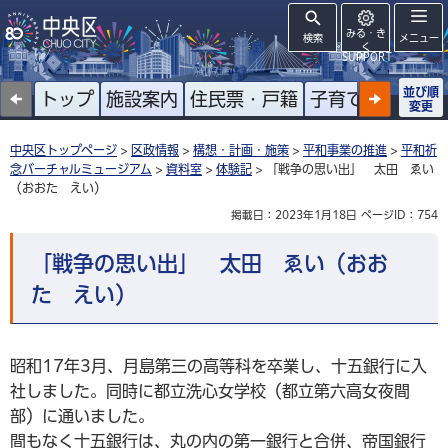
みる・き
検索
メニュー
く
SUPPORT
並び順
トップ
施設案内
住民票・戸籍
子育て
高齢者
変更
中央区トップページ
>
区政情報
>
構想・計画・施策
>
平和事業の推進
>
平和祈
念バーチャルミュージアム
>
資料室
>
体験記
> 「戦争の思い出」 太田 ゑい
（おおた えい）
掲載日：2023年1月18日
ページID：754
「戦争の思い出」 太田 ゑい（おお
た えい）
昭和17年3月、月島第三の高等科を卒業し、十五銀行に入
社しました。同時に都立洗心女学校（都立第六高女夜間
部）に通いました。
間もなく十五銀行は、丸の内の第一銀行と合併、帝国銀行