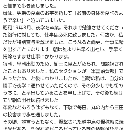
と佃まで歩き通しました。
母は、翌朝の食卓のお芋を指して「お前の身体を食べるよ
うで辛い」と泣いていました。
昭和19年3月、夜学を卒業。それまで勉強させてくださっ
た銀行に対しても、仕事は必死に致しました。何故か、私
だけが特別賞与を戴きました。こうなると尚更、仕事に精
を出すことになります。朝は誰よりも早く出社し、手早く
掃除をすませ仕事にかかります。
毎朝、早朝出勤のため、衛士に見とがめられ、問題視され
たこともありました。私のセクションが「軍需融資部」で
あったため、と後にわかりましたが、当時の私は、自分の
勝手で夜学に通わせていただくので、その分少しでも朝の
うちに、と早出していることを申し上げて、その後も続け
て早朝の出社は続けました。
革靴などあろうはずもなく、下駄で毎日、丸の内から三田
の校舎まで歩き通しました。
その頃、誰言うともなく、爆撃された越中島の糧秣廠に焼
き米がある、洗濯石鹸がころがっている等の情報がひそか