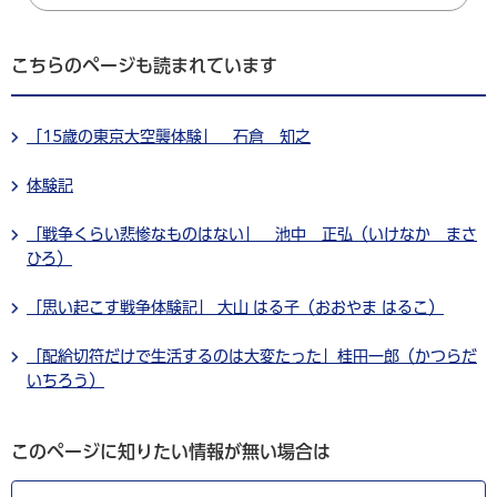
こちらのページも読まれています
「15歳の東京大空襲体験」 石倉 知之
体験記
「戦争くらい悲惨なものはない」 池中 正弘（いけなか まさ
ひろ）
「思い起こす戦争体験記」 大山 はる子（おおやま はるこ）
「配給切符だけで生活するのは大変たった」桂田一郎（かつらだ
いちろう）
このページに知りたい情報が無い場合は