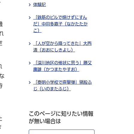
く
体験記
「鉄筋のビルで焼けずにすん
機
だ」中田多嘉子（なかたたか
こ）
れ
空
「人が空から降ってきた」大西
清（おおにしきよし）
「深川地区の惨状に思う」勝又
れ
康雄（かつまたやすお）
な
「泰明小学校で直撃弾」猪股ふ
寺
じ（いのまたふじ）
く
このページに知りたい情報
た
が無い場合は
が