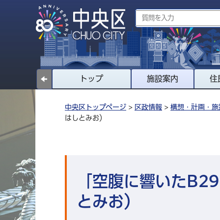
トップ
施設案内
住
中央区トップページ
>
区政情報
>
構想・計画・施
はしとみお）
「空腹に響いたB29
とみお）