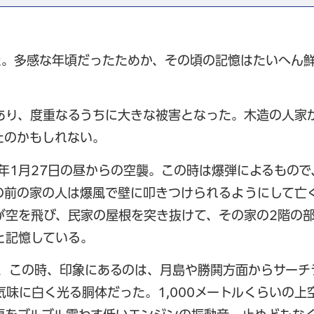
た。多感な年頃だったためか、その頃の記憶はたいへん
あり、度重なるうちに大きな被害となった。木造の人家
たのかもしれない。
年1月27日の昼からの空襲。この時は爆弾によるもので
の前の家の人は爆風で壁に叩きつけられるようにして亡
が空を飛び、民家の屋根を突き抜けて、その家の2階の
と記憶している。
が、この時、印象にあるのは、月島や勝鬨方面からサーチ
気味に白く光る胴体だった。1,000メートルくらいの上