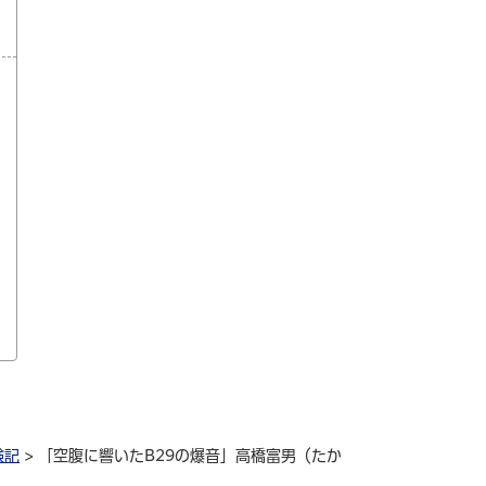
験記
> 「空腹に響いたB29の爆音」高橋富男（たか