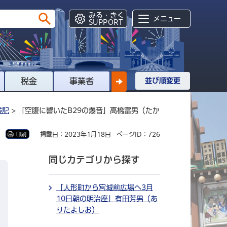
みる・きく
メニュー
SUPPORT
税金
事業者
並び順変更
験記
> 「空腹に響いたB29の爆音」高橋富男（たか
掲載日：2023年1月18日
ページID：726
印刷
同じカテゴリから探す
「人形町から宮城前広場へ3月
10日朝の明治座」有田芳男（あ
りたよしお）