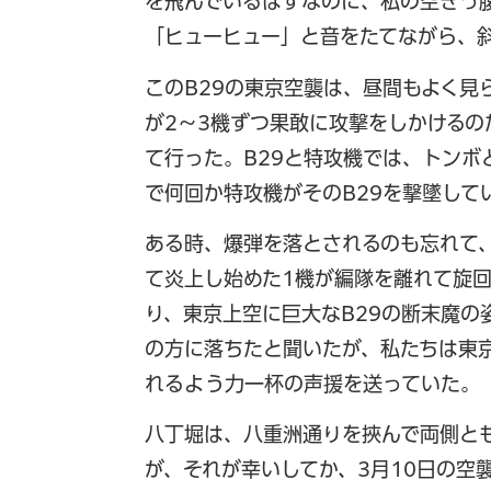
を飛んでいるはずなのに、私の空きっ
「ヒューヒュー」と音をたてながら、
このB29の東京空襲は、昼間もよく見
が2～3機ずつ果敢に攻撃をしかけるの
て行った。B29と特攻機では、トンボ
で何回か特攻機がそのB29を撃墜して
ある時、爆弾を落とされるのも忘れて、
て炎上し始めた1機が編隊を離れて旋
り、東京上空に巨大なB29の断末魔の
の方に落ちたと聞いたが、私たちは東京
れるよう力一杯の声援を送っていた。
八丁堀は、八重洲通りを挾んで両側と
が、それが幸いしてか、3月10日の空