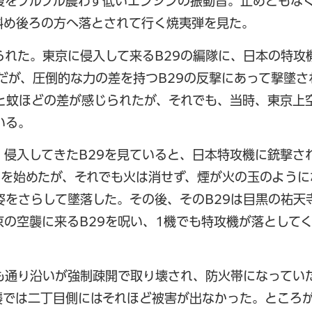
腹をブルブル震わす低いエンジンの振動音。止めどもな
斜め後ろの方へ落とされて行く焼夷弾を見た。
られた。東京に侵入して来るB29の編隊に、日本の特攻
だが、圧倒的な力の差を持つB29の反撃にあって撃墜さ
と蚊ほどの差が感じられたが、それでも、当時、東京上
いる。
侵入してきたB29を見ていると、日本特攻機に銃撃さ
回を始めたが、それでも火は消せず、煙が火の玉のように
姿をさらして墜落した。その後、そのB29は目黒の祐天
の空襲に来るB29を呪い、1機でも特攻機が落として
も通り沿いが強制疎開で取り壊され、防火帯になってい
襲では二丁目側にはそれほど被害が出なかった。ところ