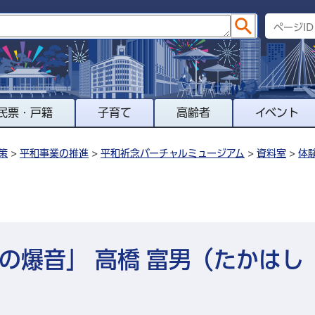
民票・戸籍
子育て
高齢者
イベント
策
>
平和事業の推進
>
平和祈念バーチャルミュージアム
>
資料室
>
体
の爆音」 高橋 富男（たかはし