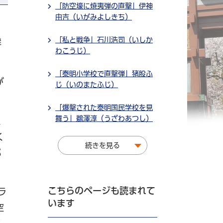
「防空壕に焼夷弾の直撃」伊神
由吉（いがみよしきち）
「私と戦争」石川浩司（いしか
鮮
わこうじ）
「泰明小学校で直撃弾」猪股ふ
が
じ（いのまたふじ）
「爆撃された泰明国民学校を見
舞う」鵜澤淳（うざわあつし）
、
く
続きを見る
部
こちらのページも読まれて
ラ
います
空