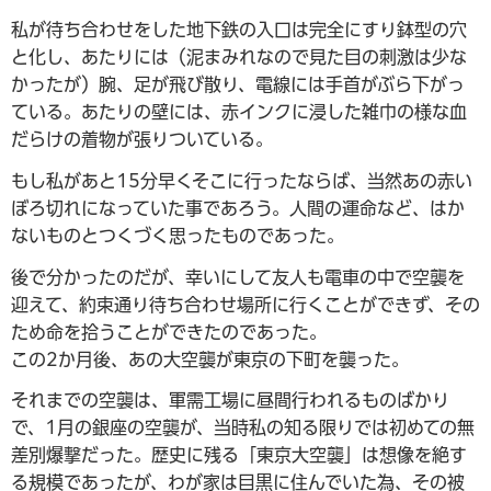
私が待ち合わせをした地下鉄の入口は完全にすり鉢型の穴
と化し、あたりには（泥まみれなので見た目の刺激は少な
かったが）腕、足が飛び散り、電線には手首がぶら下がっ
ている。あたりの壁には、赤インクに浸した雑巾の様な血
だらけの着物が張りついている。
もし私があと15分早くそこに行ったならば、当然あの赤い
ぼろ切れになっていた事であろう。人間の運命など、はか
ないものとつくづく思ったものであった。
後で分かったのだが、幸いにして友人も電車の中で空襲を
迎えて、約束通り待ち合わせ場所に行くことができず、その
ため命を拾うことができたのであった。
この2か月後、あの大空襲が東京の下町を襲った。
それまでの空襲は、軍需工場に昼間行われるものばかり
で、1月の銀座の空襲が、当時私の知る限りでは初めての無
差別爆撃だった。歴史に残る「東京大空襲」は想像を絶す
る規模であったが、わが家は目黒に住んでいた為、その被