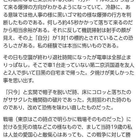
て来る爆弾の方向がわかるようになっていて、冷静に、あ
る意味では他人事の様に黒いゴマ粒の様な爆弾の行方を判
断したものである。何しろ約45秒かかって落ちて来るのだ
から相当余裕がある。それに反して機銃掃射は射手の顔が
見え、その上「自分」が1対1の標的とされていることの恐
ろしさがある。私の経験では本当に怖いものである。
その日も空襲が終わり退社時間になったが電車は全部止ま
りっぱなし。そこで車1台走っていない第二京浜国道を友人
と2人で歩いて目黒の自宅まで帰った。夕焼けが美しかった
事を思い出す。
「只今」と玄関で帽子を脱いだ時、床にコロッと落ちたの
がササクレた機関砲の破片であった。先刻狙われた時のも
のであり、改めて恐怖を味わい直したものだった。
戦場（東京はこの時点で明らかに戦場そのものだった）に
於ける生死の境などこの様なもので、まして当時19歳の私
は人並の愛国心と敵愾心はあっても、この戦争に対して勝