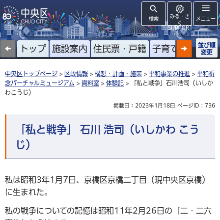
みる・き
検索
メニュー
く
SUPPORT
並び順
トップ
施設案内
住民票・戸籍
子育て
高齢者
変更
中央区トップページ
>
区政情報
>
構想・計画・施策
>
平和事業の推進
>
平和祈
念バーチャルミュージアム
>
資料室
>
体験記
> 「私と戦争」石川浩司（いしか
わこうじ）
掲載日：2023年1月18日
ページID：736
「私と戦争」 石川 浩司（いしかわ こう
じ）
私は昭和3年1月7日、京橋区京橋二丁目（現中央区京橋）
に生まれた。
私の戦争についての記憶は昭和11年2月26日の「二・二六