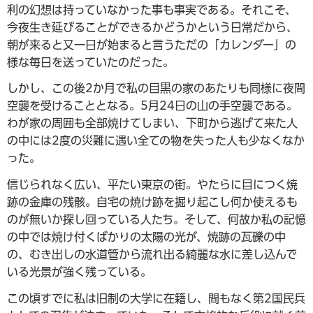
利の幻想は持っていなかった事も事実である。それこそ、
今夜生き延びることができるかどうかという日常だから、
朝が来ると又一日が始まると言うただの「カレンダー」の
様な毎日を送っていたのだった。
しかし、この後2か月で私の目黒の家のあたりも同様に夜間
空襲を受けることとなる。5月24日の山の手空襲である。
わが家の周囲も全部焼けてしまい、下町から逃げて来た人
の中には2度の災難に遇い全ての物を失った人も少なくなか
った。
信じられなく広い、平たい東京の街。やたらに目につく焼
跡の金庫の残骸。自宅の焼け跡を掘り起こし何か使えるも
のが無いか探し回っている人たち。そして、何故か私の記憶
の中では焼け付くばかりの太陽の光が、焼跡の瓦礫の中
の、むき出しの水道管から流れ出る綺麗な水に差し込んで
いる光景が強く残っている。
この頃すでに私は旧制の大学に在籍し、間もなく第2国民兵