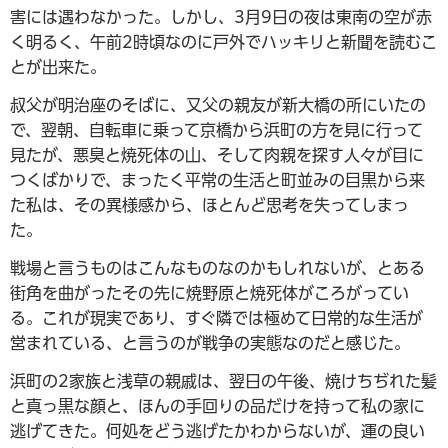
害には遇わなかった。しかし、3月9日の夜は東南の空が赤
く明るく、午前2時頃なのに戸外でハッキリと新聞を読むこ
とが出来た。
叔父が明治座のそばに、又父の親友が新大橋の所にいたの
で、翌朝、自転車に乗って京橋から浜町の方を見に行って
見たが、悪臭と焼死体の山、そして肉親を探す人々が目に
つくばかりで、まったく平常の生活と町並みの目黒から来
た私は、その異様感から、ほとんど思考を失ってしまっ
た。
戦場と言うものはこんなものなのかもしれないが、とある
街角を曲がったその先に焼野原と焼死体がころがってい
る。これが現実であり、すぐ隣では極めて日常的な生活が
営まれている、と言うのが戦争の実態なのだと感じた。
浜町の2家族と浅草の親戚は、翌日の午後、焼けちぢれた髪
と真っ黒な顔と、ほんの手回りの品だけを持って私の家に
逃げてきた。何処をどう逃げたかわからないが、運の良い