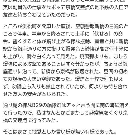
実は動員先の仕事をサボッて京橋交差点の地下鉄の入口で
友達と待ち合わせていたのだった。
ところが浜松町を発車した直後、空襲警報新橋の日通のと
ころで停車。電車から降ろされて土手に「伏せろ」の命
令。暫くすると体が飛び上がる様な振動、轟音と共に新橋
駅から銀座通りの方に掛けて爆発音と砂埃が高さ何十米に
も上がり、時々白く光って見えた。焼夷弾よりも、むしろ
爆弾による攻撃であることはすぐ分かったが、ちょうど銀
座通りに沿って、新橋から京橋が破壊された、昼間の初め
ての規模の大きい空襲であった。爆煙と土煙で何も見え
ず、勿論立ち入りも禁止されていたが、何よりも待ち合わ
せた友人の安否が案じられた。
通り魔の様なB29の編隊群はアッと言う間に南の海に消え
て行ったので、私はなんとかごまかして非常線をくぐり京
橋の交差点に行ってみた。
そこはまさに地獄としか言い様が無い有様であった。