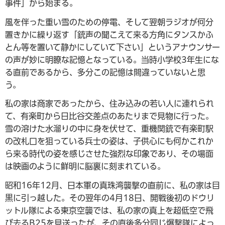
事件」から始まる。
風を伴った重い雪のための停電、そして翌朝ラジオが何分
置きかに繰り返す「銃声の聞こえて来る方角にタンスかふ
とん等を置いて静かにしていて下さい」というアナウンサー
の声が妙に明瞭な記憶となっている。当時小学校3年生にな
る直前であるから、多分この記憶は間違っていないと思
う。
私の家は商家であったから、住み込みの若い人に連れられ
て、有楽町から日比谷交差点のあたりまで見物に行った。
雪の溶けた水溜りの中に身を伏せて、重機関銃で有楽町駅
の改札口を狙っている兵士の姿は、子供心にも何かこれか
ら来る時代の姿を感じさせた強烈な印象であり、その場面
は映画のように鮮明に脳裏に刻まれている。
昭和16年12月、日本軍の真珠湾襲撃の直前に、私の家は目
黒に引っ越した。その翌年の4月18日、開戦後初のドウリ
ットル隊による東京空襲では、私の家の真上を超低空で飛
び去るB25を見送ったが、その直後多分同じ爆撃隊によっ