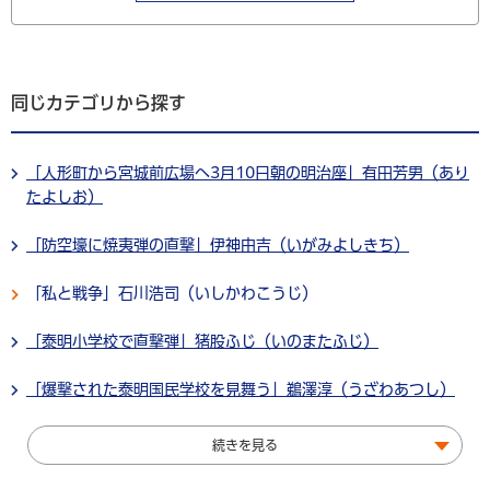
同じカテゴリから探す
「人形町から宮城前広場へ3月10日朝の明治座」有田芳男（あり
たよしお）
「防空壕に焼夷弾の直撃」伊神由吉（いがみよしきち）
「私と戦争」石川浩司（いしかわこうじ）
「泰明小学校で直撃弾」猪股ふじ（いのまたふじ）
「爆撃された泰明国民学校を見舞う」鵜澤淳（うざわあつし）
続きを見る