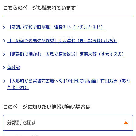
こちらのページも読まれています
「泰明小学校で直撃弾」猪股ふじ（いのまたふじ）
「目の前で焼夷弾が炸裂」岸浪清七（きしなみせいしち）
「蛎殻町で焼かれ、広島で原爆被災」須磨末野（すますえの）
体験記
「人形町から宮城前広場へ3月10日朝の明治座」有田芳男（あり
たよしお）
このページに知りたい情報が無い場合は
分類別で探す