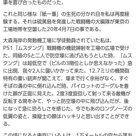
事を喜び合ったものだった。
これと同じ様な「紙一重」の生死の分かれ目を私は再度経
験する。それは硫黄島を発進した戦闘機の大編隊が東京の
工場地帯を空襲した20年4月7日の事である。
大森海岸の発動機工場に学徒動員されていた私は、
P51「ムスタング」戦闘機の機銃掃射を工場の広場で受け
た。同級のSと二人で防空壕に逃げ込もうとした時、「ムス
クング」は超低空で（ビルの3階位としか思えなかった）急
に出現、我々2人に襲いかかって来た。12.7ミリの機関砲
特有の重い銃声が聞こえて、壕まで行く余裕がなく、すぐ
そばの溝の中に倒れ込んだ時、パイロットのゴーグルを着
けた顔が正面に見えた。2度3度旋回して射って来る敵機が
反転する間をみて、やっと防空壕の中に飛び込んだが、後
になって急に恐ろしさを感じた。今でもあのロングノーズの
低翼の姿と、操縦士の顔はハッキリと思い出すことができ
る。
この頃になると東京にいる人は、1万メートルの空から落ち