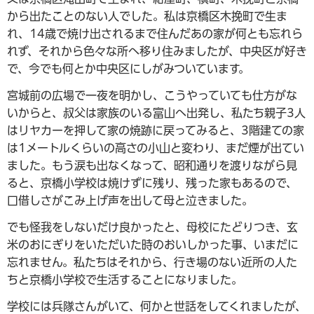
から出たことのない人でした。私は京橋区木挽町で生ま
れ、14歳で焼け出されるまで住んだあの家が何とも忘れら
れず、それから色々な所へ移り住みましたが、中央区が好き
で、今でも何とか中央区にしがみついています。
宮城前の広場で一夜を明かし、こうやっていても仕方がな
いからと、叔父は家族のいる富山へ出発し、私たち親子3人
はリヤカーを押して家の焼跡に戻ってみると、3階建ての家
は1メートルくらいの高さの小山と変わり、まだ煙が出てい
ました。もう涙も出なくなって、昭和通りを渡りながら見
ると、京橋小学校は焼けずに残り、残った家もあるので、
口借しさがこみ上げ声を出して母と泣きました。
でも怪我をしないだけ良かったと、母校にたどりつき、玄
米のおにぎりをいただいた時のおいしかった事、いまだに
忘れません。私たちはそれから、行き場のない近所の人た
ちと京橋小学校で生活することになりました。
学校には兵隊さんがいて、何かと世話をしてくれましたが、