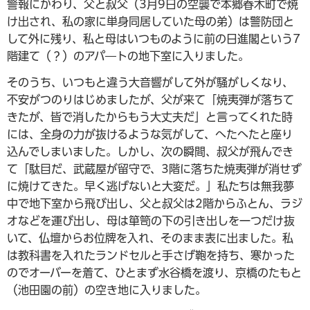
警報にかわり、父と叔父（3月9日の空襲で本郷春木町で焼
け出され、私の家に単身同居していた母の弟）は警防団と
して外に残り、私と母はいつものように前の日進閣という7
階建て（？）のアパ―トの地下室に入りました。
そのうち、いつもと違う大音響がして外が騒がしくなり、
不安がつのりはじめましたが、父が来て「焼夷弾が落ちて
きたが、皆で消したからもう大丈夫だ」と言ってくれた時
には、全身の力が抜けるような気がして、へたへたと座り
込んでしまいました。しかし、次の瞬間、叔父が飛んでき
て「駄目だ、武蔵屋が留守で、3階に落ちた焼夷弾が消せず
に焼けてきた。早く逃げないと大変だ。」私たちは無我夢
中で地下室から飛び出し、父と叔父は2階からふとん、ラジ
オなどを運び出し、母は箪笥の下の引き出しを一つだけ抜
いて、仏壇からお位牌を入れ、そのまま表に出ました。私
は教科書を入れたランドセルと手さげ鞄を持ち、寒かった
のでオーバーを着て、ひとまず水谷橋を渡り、京橋のたもと
（池田園の前）の空き地に入りました。