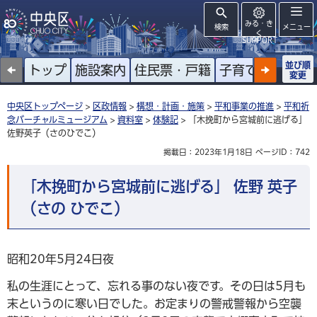
みる・き
検索
メニュー
く
SUPPORT
並び順
トップ
施設案内
住民票・戸籍
子育て
高齢者
変更
中央区トップページ
>
区政情報
>
構想・計画・施策
>
平和事業の推進
>
平和祈
念バーチャルミュージアム
>
資料室
>
体験記
> 「木挽町から宮城前に逃げる」
佐野英子（さのひでこ）
掲載日：2023年1月18日
ページID：742
「木挽町から宮城前に逃げる」 佐野 英子
（さの ひでこ）
昭和20年5月24日夜
私の生涯にとって、忘れる事のない夜です。その日は5月も
末というのに寒い日でした。お定まりの警戒警報から空襲