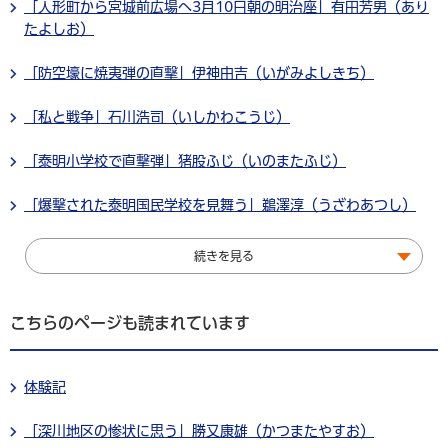
「人形町から宮城前広場へ3月10日朝の明治座」有田芳男（あり
たよしお）
「防空壕に焼夷弾の直撃」伊神由吉（いがみよしきち）
「私と戦争」石川浩司（いしかわこうじ）
「泰明小学校で直撃弾」猪股ふじ（いのまたふじ）
「爆撃された泰明国民学校を見舞う」鵜澤淳（うざわあつし）
続きを見る
こちらのページも読まれています
体験記
「深川地区の惨状に思う」勝又康雄（かつまたやすお）