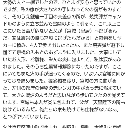
大勢の人と一緒でしたので、ひとまず安心と思っていたの
ですが、私の家が大きな火の手になって火の粉がものすご
く、そのうえ銀座一丁目の交差点の所が、焼夷弾がキャン
ドルのように立ち並んで昼間のように明るく、これ以上こ
こにいたら命が危ないと父が「宮城（皇居）へ逃げるん
だ。家は震災の時も宮城に逃げたんだから」と荷物をリヤ
カーに積み、4人で歩き出したとたん、また焼夷弾が落下し
慌てて京橋のふもとのあずまやに入りました。大事にして
いたお人形、お雛様、みんな炎に包まれて、私は涙があふ
れました。そのうち空襲警報解除になったのですが、ここ
にいてもまた火の手が迫ってくるので、いよいよ宮城に向か
って歩を進めました。鍛冶橋を渡り、宮城の方に曲がる
と、左側の都庁の建物の赤レンガの中が真っ赤に燃えてい
て、大きな暖炉のようだと思いながら歩いてきたのを覚えて
います。宮城も本丸が炎に包まれて、父が「天皇陛下の所も
焼けているんだ。俺たちの家も焼けても仕様がないなあ」
とつぶやいていました。
父は京橋区滝山町で生まれ、紺屋町、槇町、木挽町と京橋