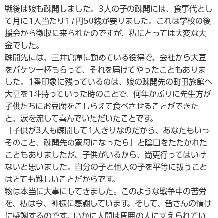
戦後は娘も疎開しました。3人の子の疎開には、食事代とし
て月に1人当たり17円50銭が要りました。これは学校の後
援会から徴収に来られたのですが、私にとっては大変な大
金でした。
疎開先には、三井倉庫に勤めている役得で、会社から大豆
をバケツ一杯もらって、それを届けてやったこともありま
した。1番印象に残っているのは、娘の疎開先の町田旅館へ
大豆を1斗持っていった時のことで、何年かぶりに先生方が
子供たちにお豆腐をこしらえて食べさせることができた
と、涙を流して喜んでいただいたことです。
「子供が3人も疎開して1人きりなのだから、あなたもいっ
そのこと、疎開先の寮母になったら」と陰口をたたかれた
こともありましたが、子供がいるから、尚更行ってはいけ
ないと思いました。自分の子と他人の子を平等に扱うこと
はとても難しいことだからです。
物は本当に大事にしてきました。このような戦争中の苦労
を、私は今、神様に感謝しています。そして、皆さんの情け
に感謝するのです。いかに人間は周囲の人に支えられてい