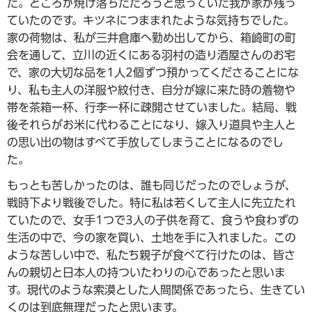
た。ところが焼け落ちただろうと思っていた我が家が残っ
ていたのです。キツネにつままれたような気持ちでした。
家の荷物は、私が三井倉庫へ勤め出してから、箱崎町の町
会を通して、立川の近くにある羽村の造り酒屋さんのお宅
で、家の大切な品を1人2個ずつ預かってくださることにな
り、私も主人の洋服や紋付き、自分が嫁に来た時の着物や
帯を茶箱一杯、行李一杯に疎開させていました。結局、戦
後それらがお米に代わることになり、嫁入り道具や主人と
の思い出の物はすべて手放してしまうことになるのでし
た。
もっとも苦しかったのは、誰も同じだったのでしょうが、
戦時下より戦後でした。特に私は若くして主人に先立たれ
ていたので、女手1つで3人の子供を育て、食うや食わずの
生活の中で、今の家を買い、土地を手に入れました。この
ような苦しい中で、私たち親子が食べて行けたのは、皆さ
んの親切と日本人の持ついたわりの心であったと思いま
す。現代のような索漠とした人間関係であったら、生きてい
くのは到底無理だったと思います。