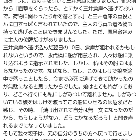
包み1つに、娘の手を引いて三井倉庫に逃げました。罹災前
から「直撃をくらったら、とにかく三井倉庫へ逃げておい
で。荷物に関わったら命を落とすよ」と三井倉庫の重役さ
んに口すっぱく言われていたので、主人の写真も着る物も
持って逃げることはできませんでした。ただ、風呂敷包み
に主人の位牌だけがありました。
三井倉庫へ逃げ込んだ翌日の10日、倉庫が狙われるかもし
れないというので、永代橋に船が用意され、人々は船に乗
り込むように指示されました。しかし、私はその船には乗
らなかったのです。なぜなら、もし、このはしけで娘を途
中で落っことしたら、今まで必死に逃げてきて助かったの
が無駄になると思ったからでした。娘はとても怖がってお
り、どこへ行くにも私にしがみついて離れません。しがみつ
いている娘をはしけを渡ってこの船に乗せるのは危険だと
感じ、その時、「焼け出されて自分は無一文になったのだ
から、もうしょうがない、どうにかなるだろう」と開き直
れるまでになっていました。
そして我々親子は、元の自分のうちの方へ戻って行きまし