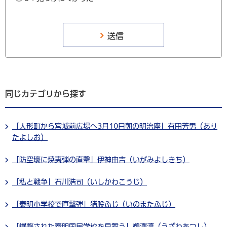
同じカテゴリから探す
「人形町から宮城前広場へ3月10日朝の明治座」有田芳男（あり
たよしお）
「防空壕に焼夷弾の直撃」伊神由吉（いがみよしきち）
「私と戦争」石川浩司（いしかわこうじ）
「泰明小学校で直撃弾」猪股ふじ（いのまたふじ）
「爆撃された泰明国民学校を見舞う」鵜澤淳（うざわあつし）