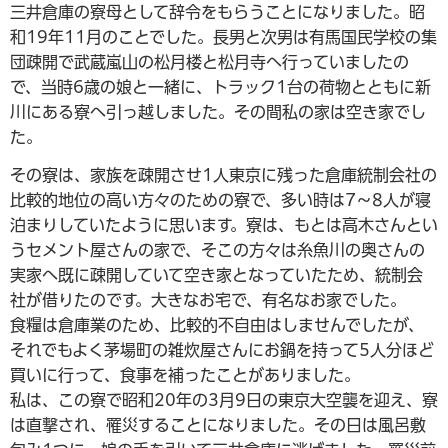
三井倉庫の寮母として辞令をもらうことになりました。昭
和19年11月のことでした。長男と次男は有馬国民学校の集
団疎開で武蔵嵐山の松月楼と松月寺へ行っていましたの
で、当時6歳の娘と一緒に、トラック1台の荷物とともに新
川にある寮へ引っ越しました。その間私の家は空き家でし
た。
その寮は、家族を疎開させ1人東京に残った倉庫統制会社の
比較的地位の高い方々のための寮で、多い時は7～8人が寝
泊まりしていたように思います。寮は、もとは高木さんとい
うセメント屋さんの家で、そこの方々は糸魚川の奥さんの
実家へ既に疎開していて空き家となっていたため、統制会
社が借りたのです。大きなお宅で、有名なお家でした。
食糧は倉庫業のため、比較的不自由はしませんでしたが、
それでもよく茅場町の雑炊屋さんにお鍋を持って5人分ほど
買いに行って、食事を補ったことがありました。
私は、この寮で昭和20年の3月9日の東京大空襲を迎え、寮
は直撃され、罹災することになりました。その日は風呂敷