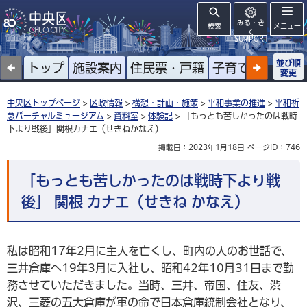
みる・き
検索
メニュー
く
SUPPORT
並び順
トップ
施設案内
住民票・戸籍
子育て
高齢者
変更
中央区トップページ
>
区政情報
>
構想・計画・施策
>
平和事業の推進
>
平和祈
念バーチャルミュージアム
>
資料室
>
体験記
> 「もっとも苦しかったのは戦時
下より戦後」関根カナエ（せきねかなえ）
掲載日：2023年1月18日
ページID：746
「もっとも苦しかったのは戦時下より戦
後」 関根 カナエ（せきね かなえ）
私は昭和17年2月に主人を亡くし、町内の人のお世話で、
三井倉庫へ19年3月に入社し、昭和42年10月31日まで勤
務させていただきました。当時、三井、帝国、住友、渋
沢、三菱の五大倉庫が軍の命で日本倉庫統制会社となり、