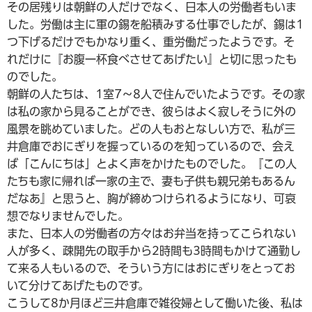
その居残りは朝鮮の人だけでなく、日本人の労働者もいま
した。労働は主に軍の錫を船積みする仕事でしたが、錫は1
つ下げるだけでもかなり重く、重労働だったようです。そ
れだけに『お腹一杯食べさせてあげたい』と切に思ったも
のでした。
朝鮮の人たちは、1室7～8人で住んでいたようです。その家
は私の家から見ることができ、彼らはよく寂しそうに外の
風景を眺めていました。どの人もおとなしい方で、私が三
井倉庫でおにぎりを握っているのを知っているので、会え
ば「こんにちは」とよく声をかけたものでした。『この人
たちも家に帰れば一家の主で、妻も子供も親兄弟もあるん
だなあ』と思うと、胸が締めつけられるようになり、可哀
想でなりませんでした。
また、日本人の労働者の方々はお弁当を持ってこられない
人が多く、疎開先の取手から2時間も3時間もかけて通勤し
て来る人もいるので、そういう方にはおにぎりをとってお
いて分けてあげたものです。
こうして8か月ほど三井倉庫で雑役婦として働いた後、私は