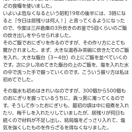
どの食糧を使いました。
いよいよ危なくなるという昭和19年の後半には、3時にな
ると「今日は居残りは何人！」と言ってくるようになった
ので、今度は三井倉庫の3升炊きのお釜で5回くらいのご飯
の炊き出しをやらせられました。
そのご飯でおにぎりを作るのですが、その作り方にとても
驚かされました。まず、大きな湯呑み茶碗に炊きたてのご飯
を入れ、大きな飯台（3～4台）の上にご飯を並べていくの
です。次に少し冷めてきた飯台の上のご飯を、塩を入れた水
の中で洗った手で握っていくのです。こういう握り方は私は
初めてでした。
その塩水も初めはきれいなのですが、300個から500個も
のおにぎりを握っているうちに、真っ黒に濁ってくるので
す。そうして作ったおにぎりも、最初の頃は中に佃煮を入れ
たり、梅干しを入れたりしていましたが、居残りが何日も
続くので材料が不足し出し、結局塩をどっさり入れて、塩
気を強くしたものを作らざるを得なくなりました。