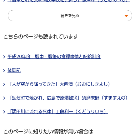
続きを見る
こちらのページも読まれています
平成20年度 戦中・戦後の食糧事情と配給制度
体験記
「人が空から降ってきた」大西清（おおにしきよし）
「蛎殻町で焼かれ、広島で原爆被災」須磨末野（すますえの）
「隅田川に流れる死体」工藤利一（くどうりいち）
このページに知りたい情報が無い場合は