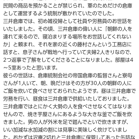
民間の商品を預かることが禁じられ、軍のためだけの倉庫
として運営するよう統制が敷かれていたのでした。
三井倉庫では、初め雑役婦として社員や労務員のお世話を
いたしました。その頃、三井倉庫の偉い人に「朝鮮の人を
連れて来るので、寝泊まりする場所をお世話してくれない
か」と頼まれ、それを家の近くの藤村さんという工務店に
話すと、息子さんが戦地へ行っていて夫婦2人きりなので、
2つ返事で了解をしてくださることになりました。部屋は4
～5室あったと思います。
彼らの世話は、倉庫統制会社の帝国倉庫の監督さんと寮母
さんが1人いて、朝、晩だけはその方が30人の朝鮮の人に
ご飯を炊いて食べさせておられたようです。昼は三井倉庫で
労務を行い、昼食は三井倉庫で供給いたしておりました。
三井倉庫ではとにかく大勢の人を食べさせなくてはなりま
せんので、焼き芋屋さんにあるような大きな釜でご飯を炊
きました。男の人が外米を足で踏んでといで炊きますが、
いい加減な水加減の割には見事に美味しく炊けていまし
た。おかずは沢庵2切れと三井倉庫に保管してあった缶詰な