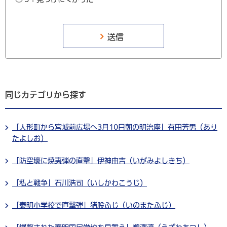
同じカテゴリから探す
「人形町から宮城前広場へ3月10日朝の明治座」有田芳男（あり
たよしお）
「防空壕に焼夷弾の直撃」伊神由吉（いがみよしきち）
「私と戦争」石川浩司（いしかわこうじ）
「泰明小学校で直撃弾」猪股ふじ（いのまたふじ）