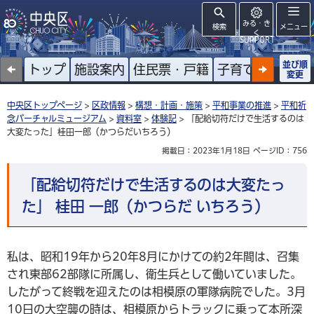
みる・き
検索
メニュー
く
SUPPORT
並び順
トップ
施設案内
住民票・戸籍
子育て
高齢者
変更
中央区トップページ
>
区政情報
>
構想・計画・施策
>
平和事業の推進
>
平和祈
念バーチャルミュージアム
>
資料室
>
体験記
> 「配給切符だけで生活するのは
大変たった」桂田一郎（かつらだいちろう）
掲載日：2023年1月18日
ページID：756
「配給切符だけで生活するのは大変たっ
た」 桂田 一郎（かつらだ いちろう）
私は、昭和19年から20年8月にかけての約2年間は、召集
され東部62部隊に所属し、衛生兵として働いていました。
したがって終戦を迎えたのは相模原の軍隊病院でした。3月
10日の大空襲の時は、相模原からトラックに乗って本所深