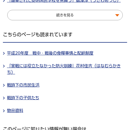
「爆撃された泰明国民学校を見舞う」鵜澤淳（うざわあつし）
続きを見る
こちらのページも読まれています
平成20年度 戦中・戦後の食糧事情と配給制度
「実戦には役立たなかった防火訓練」花村佳吉（はなむらかき
ち）
戦時下の市民生活
戦時下の子供たち
物品資料
このページに知りたい情報が無い場合は