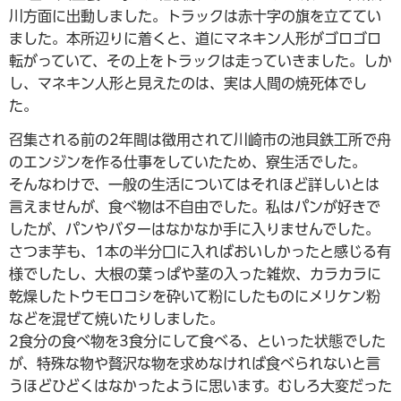
川方面に出動しました。トラックは赤十字の旗を立ててい
ました。本所辺りに着くと、道にマネキン人形がゴロゴロ
転がっていて、その上をトラックは走っていきました。しか
し、マネキン人形と見えたのは、実は人間の焼死体でし
た。
召集される前の2年間は徴用されて川崎市の池貝鉄工所で舟
のエンジンを作る仕事をしていたため、寮生活でした。
そんなわけで、一般の生活についてはそれほど詳しいとは
言えませんが、食べ物は不自由でした。私はパンが好きで
したが、パンやバターはなかなか手に入りませんでした。
さつま芋も、1本の半分口に入ればおいしかったと感じる有
様でしたし、大根の葉っぱや茎の入った雑炊、カラカラに
乾燥したトウモロコシを砕いて粉にしたものにメリケン粉
などを混ぜて焼いたりしました。
2食分の食べ物を3食分にして食べる、といった状態でした
が、特殊な物や贅沢な物を求めなければ食べられないと言
うほどひどくはなかったように思います。むしろ大変だった