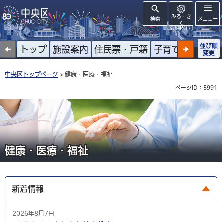
みる・き
検索
メニュー
く
SUPPORT
並び順
トップ
施設案内
住民票・戸籍
子育て
高齢者
変更
中央区トップページ
> 健康・医療・福祉
ページID：5991
健康・医療・福祉
新着情報
2026年8月7日