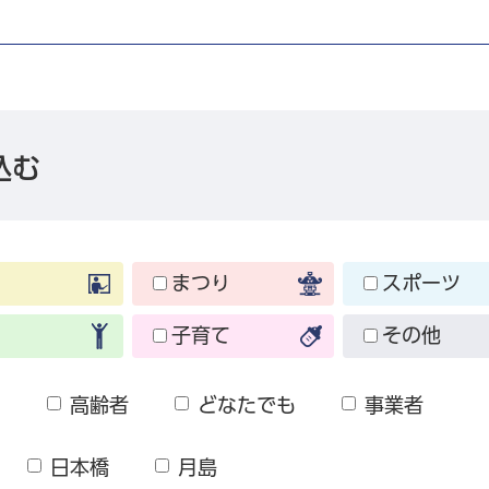
込む
まつり
スポーツ
子育て
その他
も
高齢者
どなたでも
事業者
日本橋
月島