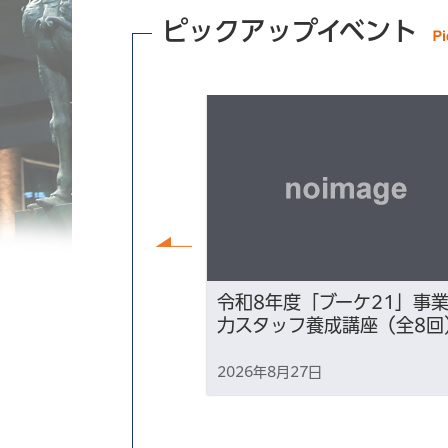
ピックアップイベント
前へ
がる！生成AI×オ
令和8年度「ブーケ21」事
スキル講座」
力スタッフ養成講座（全8回
 10時00分
2026年8月27日