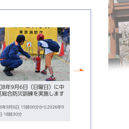
次へ
和8年9月6日（日曜日）に中
【土曜日開催】す
区総合防災訓練を実施します
談（9月26日開催
26年9月6日 15時00分から2026年9
2026年9月26日
日 18時30分