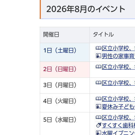
2026年8月のイベント
開催日
タイトル
区立小学校、
1
日（土曜日）
男性の家事育
区立小学校、
2
日（日曜日）
区立小学校、
3
日（月曜日）
区立小学校、
4
日（火曜日）
夏休み子ども
区立小学校、
5
日（水曜日）
すくすく歯科
水曜イブニン