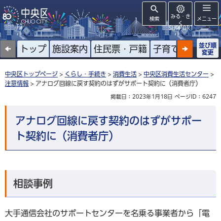
みる・き
検索
メニュー
く
SUPPORT
並び順
トップ
施設案内
住民票・戸籍
子育て
高齢者
変更
中央区トップページ
>
くらし・手続き
>
消費生活
>
中央区消費生活センター
>
注意情報
> アナログ回線に戻す契約のはずがサポート契約に（消費者庁）
掲載日：2023年1月18日
ページID：6247
アナログ回線に戻す契約のはずがサポー
ト契約に（消費者庁）
相談事例
大手通信会社のサポートセンターを名乗る事業者から「電