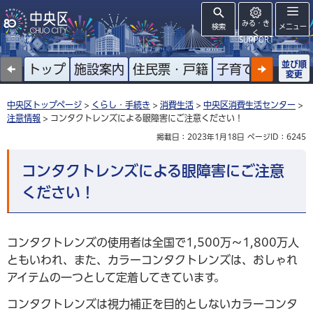
みる・き
検索
メニュー
く
SUPPORT
並び順
トップ
施設案内
住民票・戸籍
子育て
高齢者
変更
中央区トップページ
>
くらし・手続き
>
消費生活
>
中央区消費生活センター
>
注意情報
> コンタクトレンズによる眼障害にご注意ください！
掲載日：2023年1月18日
ページID：6245
コンタクトレンズによる眼障害にご注意
ください！
コンタクトレンズの使用者は全国で1,500万～1,800万人
ともいわれ、また、カラーコンタクトレンズは、おしゃれ
アイテムの一つとして定着してきています。
コンタクトレンズは視力補正を目的としないカラーコンタ