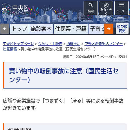
みる・き
検索
メニュー
く
SUPPORT
並び順
トップ
施設案内
住民票・戸籍
子育て
高齢者
変更
中央区トップページ
>
くらし・手続き
>
消費生活
>
中央区消費生活センター
>
注意情報
> 買い物中の転倒事故に注意（国民生活センター）
掲載日：2024年6月13日
ページID：15931
買い物中の転倒事故に注意（国民生活セ
ンター）
店舗や商業施設で「つまずく」「滑る」等による転倒事故
が起きています。