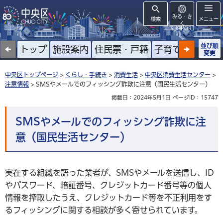
みる・き
検索
メニュー
く
SUPPORT
並び順
トップ
施設案内
住民票・戸籍
子育て
高齢者
変更
中央区トップページ
>
くらし・手続き
>
消費生活
>
中央区消費生活センター
>
注意情報
> SMSやメールでのフィッシング詐欺に注意（国民生活センター）
掲載日：2024年5月1日
ページID：15747
SMSやメールでのフィッシング詐欺に注
意（国民生活センター）
実在する組織を語った業者が、SMSやメールを送信し、ID
やパスワード、暗証番号、クレジットカード番号等の個人
情報を搾取したうえ、クレジットカード等を不正利用をす
るフィッシングに関する相談が多く寄せられています。