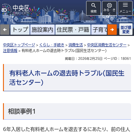
みる・き
検索
メニュー
く
SUPPORT
並び順
トップ
施設案内
住民票・戸籍
子育て
高齢者
変更
中央区トップページ
>
くらし・手続き
>
消費生活
>
中央区消費生活センター
>
注意情報
> 有料老人ホームの退去時トラブル(国民生活センター)
掲載日：2026年2月25日
ページID：18061
有料老人ホームの退去時トラブル(国民生
活センター)
相談事例1
6年入居した有料老人ホームを退去するにあたり、前の住人