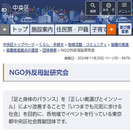
みる・き
検索
メニュー
く
SUPPORT
並び順
トップ
施設案内
住民票・戸籍
子育て
高齢者
変更
中央区トップページ
>
くらし・手続き
>
地域活動・コミュニティ
>
協働の推進
>
協働推進拠点の運営
>
団体検索
> NGO外反母趾研究会
掲載日：2024年11月20日
ページID：8676
NGO外反母趾研究会
「足と身体のバランス」を「正しい靴選びとインソー
ル」により改善することで「いつまでも元気に歩ける
社会」を目的に、各地域でイベントを行っている東京
都中央区社会貢献団体です。