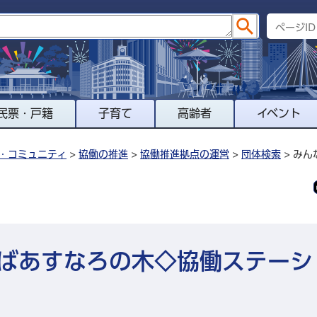
民票・戸籍
子育て
高齢者
イベント
・コミュニティ
>
協働の推進
>
協働推進拠点の運営
>
団体検索
> み
ばあすなろの木◇協働ステーシ