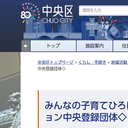
トップ
施設案内
住
中央区トップページ
>
くらし・手続き
>
地域活動
中央登録団体◇
みんなの子育てひろ
ョン中央登録団体◇