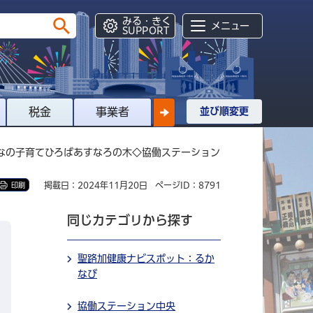
みる・きく
メニュー
SUPPORT
税金
事業者
並び順変更
んなの子育てひろばあすなろの木◇協働ステーション
掲載日：2024年11月20日
ページID：8791
印刷
同じカテゴリから探す
聖路加健康ナビスポット：るか
なび
協働ステーション中央