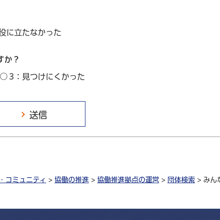
：役に立たなかった
すか？
3：見つけにくかった
・コミュニティ
>
協働の推進
>
協働推進拠点の運営
>
団体検索
> み