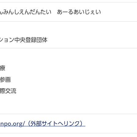
んみんしえんだんたい あーるあいじぇい
ション中央登録団体
療
参画
際交流
/rij-npo.org/（外部サイトへリンク）