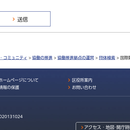
・コミュニティ
>
協働の推進
>
協働推進拠点の運営
>
団体検索
> 国際
ホームページについて
区役所案内
情報の保護
お問い合わせ
020131024
アクセス・地図･開庁時