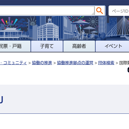
民票・戸籍
子育て
高齢者
イベント
・コミュニティ
>
協働の推進
>
協働推進拠点の運営
>
団体検索
> 国際
J