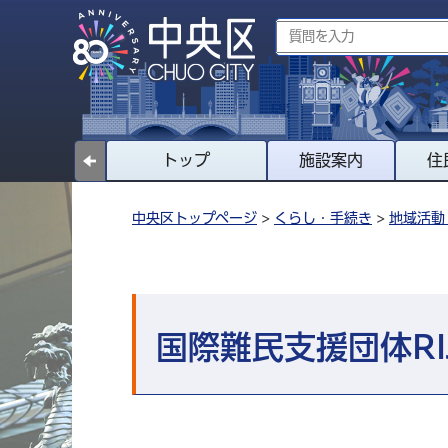
トップ
施設案内
住
中央区トップページ
>
くらし・手続き
>
地域活動
国際難民支援団体RI