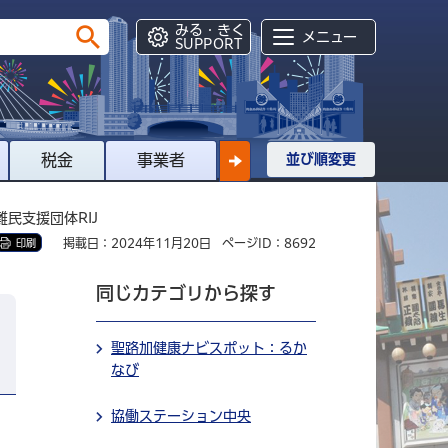
みる・きく
メニュー
SUPPORT
税金
事業者
並び順変更
難民支援団体RIJ
掲載日：2024年11月20日
ページID：8692
印刷
同じカテゴリから探す
聖路加健康ナビスポット：るか
なび
協働ステーション中央