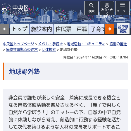
みる・き
検索
メニュー
く
SUPPORT
並び順
トップ
施設案内
住民票・戸籍
子育て
高齢者
変更
中央区トップページ
>
くらし・手続き
>
地域活動・コミュニティ
>
協働の推進
>
協働推進拠点の運営
>
団体検索
> 地球野外塾
掲載日：2024年11月20日
ページID：8704
地球野外塾
非会員で誰もが楽しく安全・着実に成長できる機会と
なる自然体験活動を普及させるべく、「親子で楽しく
自然から学ぼう！」のモットーの下、自然の中で自発
的に体験しながら考え、創造的に行動する経験を活か
して次代を築けるような人材の成長をサポートするこ