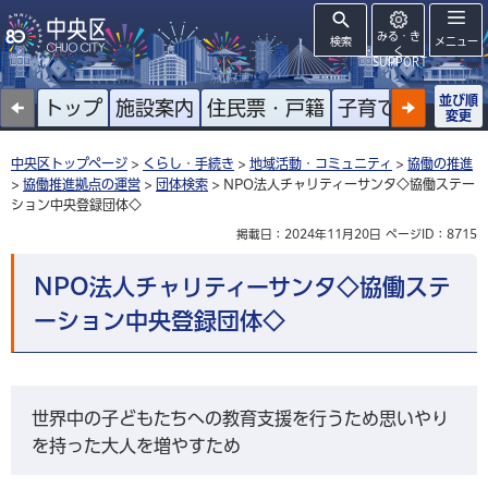
みる・き
検索
メニュー
く
SUPPORT
並び順
トップ
施設案内
住民票・戸籍
子育て
高齢者
変更
中央区トップページ
>
くらし・手続き
>
地域活動・コミュニティ
>
協働の推進
>
協働推進拠点の運営
>
団体検索
> NPO法人チャリティーサンタ◇協働ステー
ション中央登録団体◇
掲載日：2024年11月20日
ページID：8715
NPO法人チャリティーサンタ◇協働ステ
ーション中央登録団体◇
世界中の子どもたちへの教育支援を行うため思いやり
を持った大人を増やすため