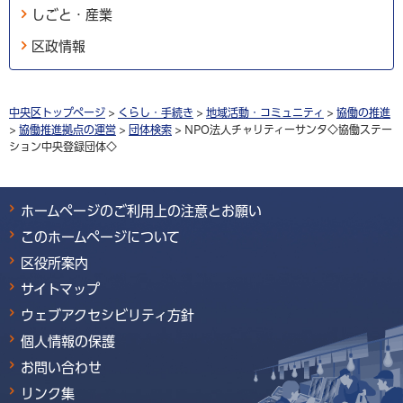
しごと・産業
区政情報
中央区トップページ
>
くらし・手続き
>
地域活動・コミュニティ
>
協働の推進
>
協働推進拠点の運営
>
団体検索
> NPO法人チャリティーサンタ◇協働ステー
ション中央登録団体◇
ホームページのご利用上の注意とお願い
このホームページについて
区役所案内
サイトマップ
ウェブアクセシビリティ方針
個人情報の保護
お問い合わせ
リンク集