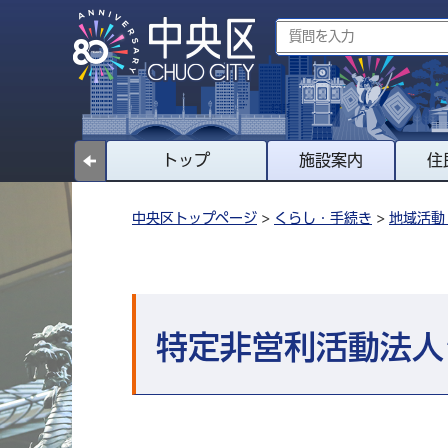
トップ
施設案内
住
中央区トップページ
>
くらし・手続き
>
地域活動
特定非営利活動法人