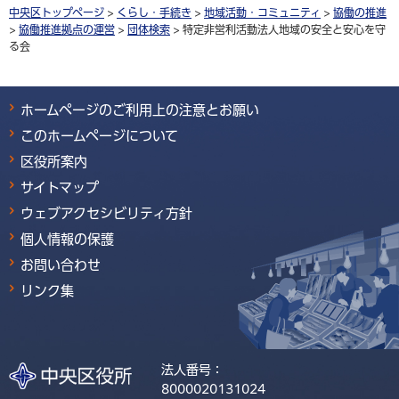
中央区トップページ
>
くらし・手続き
>
地域活動・コミュニティ
>
協働の推進
>
協働推進拠点の運営
>
団体検索
> 特定非営利活動法人地域の安全と安心を守
る会
ホームページのご利用上の注意とお願い
このホームページについて
区役所案内
サイトマップ
ウェブアクセシビリティ方針
個人情報の保護
お問い合わせ
リンク集
法人番号：
8000020131024