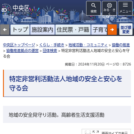
みる・き
検索
メニュー
く
SUPPORT
並び順
トップ
施設案内
住民票・戸籍
子育て
高齢者
変更
中央区トップページ
>
くらし・手続き
>
地域活動・コミュニティ
>
協働の推進
>
協働推進拠点の運営
>
団体検索
> 特定非営利活動法人地域の安全と安心を守
る会
掲載日：2024年11月20日
ページID：8726
特定非営利活動法人地域の安全と安心を
守る会
地域の安全見守り活動。高齢者生活支援活動
画面サイズで表示