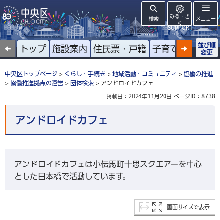
みる・き
検索
メニュー
く
SUPPORT
並び順
トップ
施設案内
住民票・戸籍
子育て
高齢者
変更
中央区トップページ
>
くらし・手続き
>
地域活動・コミュニティ
>
協働の推進
>
協働推進拠点の運営
>
団体検索
> アンドロイドカフェ
掲載日：2024年11月20日
ページID：8738
アンドロイドカフェ
アンドロイドカフェは小伝馬町十思スクエアーを中心
とした日本橋で活動しています。
画面サイズで表示