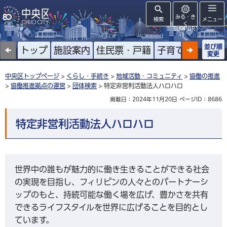
みる・き
検索
メニュー
く
SUPPORT
並び順
トップ
施設案内
住民票・戸籍
子育て
高齢者
変更
中央区トップページ
>
くらし・手続き
>
地域活動・コミュニティ
>
協働の推進
>
協働推進拠点の運営
>
団体検索
> 特定非営利活動法人ハロハロ
掲載日：2024年11月20日
ページID：8686
特定非営利活動法人ハロハロ
世界中の誰もが魅力的に働き生きることができる社会
の実現を目指し、フィリピンの人々とのパートナーシ
ップのもと、持続可能な働く場を広げ、豊かさを共有
できるライフスタイルを世界に広げることを目的とし
ています。