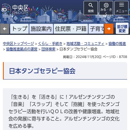
みる・き
検索
メニュー
く
SUPPORT
並び順
トップ
施設案内
住民票・戸籍
子育て
高齢者
変更
中央区トップページ
>
くらし・手続き
>
地域活動・コミュニティ
>
協働の推進
>
協働推進拠点の運営
>
団体検索
> 日本タンゴセラピー協会
掲載日：2024年11月20日
ページID：8708
日本タンゴセラピー協会
「生きる」を「活きる」に！アルゼンチンタンゴの
「音楽」「スラップ」そして「抱擁」を使ったタンゴ
セラピー活動を行いＱＯＬの改善や健康増進。地域社
会の発展に寄与すること。アルゼンチンタンゴの文化
を広める事。