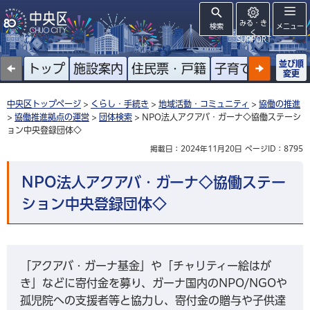
みる・き
検索
メニュー
く
SUPPORT
並び順
トップ
施設案内
住民票・戸籍
子育て
高齢者
変更
中央区トップページ
>
くらし・手続き
>
地域活動・コミュニティ
>
協働の推進
>
協働推進拠点の運営
>
団体検索
> NPO法人アクアバ・ガーナ◇協働ステーシ
ョン中央登録団体◇
掲載日：2024年11月20日
ページID：8795
NPO法人アクアバ・ガーナ◇協働ステー
ション中央登録団体◇
「アクアバ・ガーナ基金」や「チャリティー絵はが
き」などに寄付金を募り、ガーナ国内のNPO/NGOや
孤児院への支援者等と協力し、寄付金の贈与や子供達