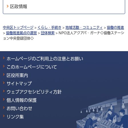
区政情報
中央区トップページ
>
くらし・手続き
>
地域活動・コミュニティ
>
協働の推進
>
協働推進拠点の運営
>
団体検索
> NPO法人アクアバ・ガーナ◇協働ステーシ
ョン中央登録団体◇
ホームページのご利用上の注意とお願い
このホームページについて
区役所案内
サイトマップ
ウェブアクセシビリティ方針
個人情報の保護
お問い合わせ
リンク集