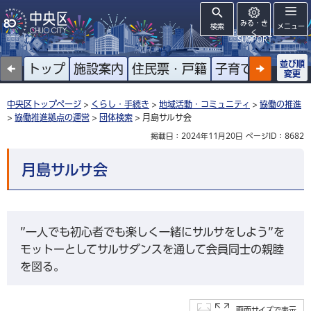
みる・き
検索
メニュー
く
SUPPORT
並び順
トップ
施設案内
住民票・戸籍
子育て
高齢者
変更
中央区トップページ
>
くらし・手続き
>
地域活動・コミュニティ
>
協働の推進
>
協働推進拠点の運営
>
団体検索
> 月島サルサ会
掲載日：2024年11月20日
ページID：8682
月島サルサ会
”一人でも初心者でも楽しく一緒にサルサをしよう”を
モットーとしてサルサダンスを通して会員同士の親睦
を図る。
画面サイズで表示