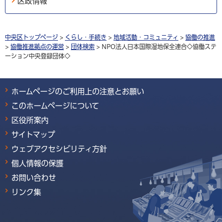
区政情報
中央区トップページ
>
くらし・手続き
>
地域活動・コミュニティ
>
協働の推進
>
協働推進拠点の運営
>
団体検索
> NPO法人日本国際湿地保全連合◇協働ステ
ーション中央登録団体◇
ホームページのご利用上の注意とお願い
このホームページについて
区役所案内
サイトマップ
ウェブアクセシビリティ方針
個人情報の保護
お問い合わせ
リンク集