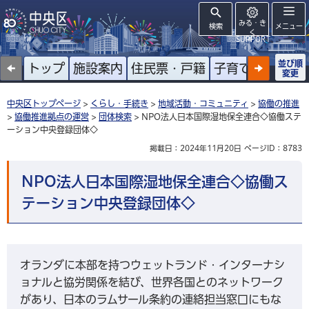
みる・き
検索
メニュー
く
SUPPORT
並び順
トップ
施設案内
住民票・戸籍
子育て
高齢者
変更
中央区トップページ
>
くらし・手続き
>
地域活動・コミュニティ
>
協働の推進
>
協働推進拠点の運営
>
団体検索
> NPO法人日本国際湿地保全連合◇協働ステ
ーション中央登録団体◇
掲載日：2024年11月20日
ページID：8783
NPO法人日本国際湿地保全連合◇協働ス
テーション中央登録団体◇
オランダに本部を持つウェットランド・インターナシ
ョナルと協労関係を結び、世界各国とのネットワーク
があり、日本のラムサール条約の連絡担当窓口にもな