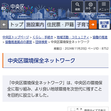
みる・き
検索
メニュー
く
SUPPORT
並び順
トップ
施設案内
住民票・戸籍
子育て
高齢者
変更
中央区トップページ
>
くらし・手続き
>
地域活動・コミュニティ
>
協働の推進
>
協働推進拠点の運営
>
団体検索
> 中央区環境保全ネットワーク
掲載日：2024年11月20日
ページID：8752
中央区環境保全ネットワーク
「中央区環境保全ネットワーク」は、中央区の環境保
全に取り組み、より良い地球環境を次世代に残すこと
を目的に設立しました。
画面サイズで表示