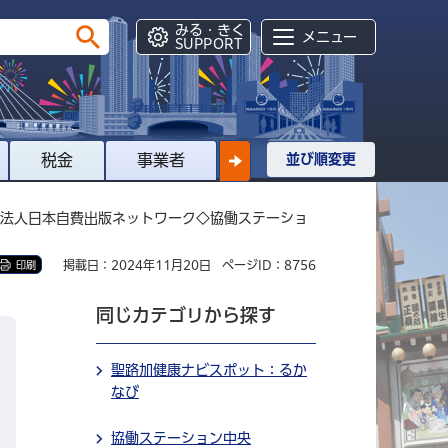
みる・きく
メニュー
SUPPORT
税金
事業者
並び順変更
PO法人日本自費出版ネットワーク◇協働ステーショ
掲載日：2024年11月20日
ページID：8756
印刷
同じカテゴリから探す
聖路加健康ナビスポット：るか
なび
協働ステーション中央