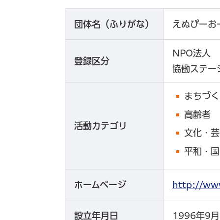
団体名（ふりがな）
えぬぴーお
NPO法人
登録区分
協働ステー
まちづく
高齢者
活動カテゴリ
文化・芸
平和・国
ホームページ
http://
設立年月日
1996年9月