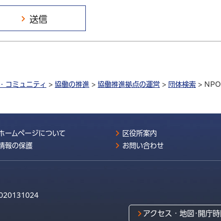
・コミュニティ
>
協働の推進
>
協働推進拠点の運営
>
団体検索
> N
ホームページについて
区役所案内
情報の保護
お問い合わせ
020131024
アクセス・地図･開庁時