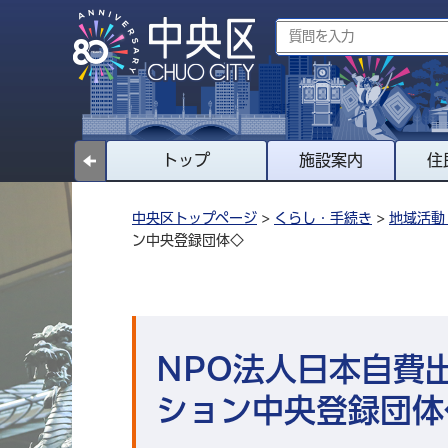
トップ
施設案内
住
中央区トップページ
>
くらし・手続き
>
地域活動
ン中央登録団体◇
NPO法人日本自費
ション中央登録団体