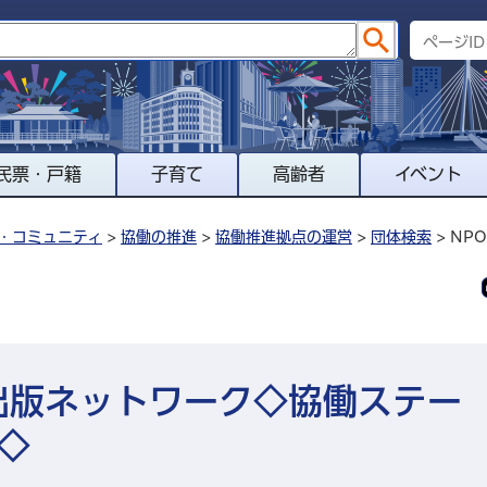
民票・戸籍
子育て
高齢者
イベント
・コミュニティ
>
協働の推進
>
協働推進拠点の運営
>
団体検索
> N
出版ネットワーク◇協働ステー
◇