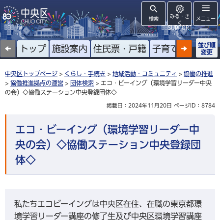
みる・き
検索
メニュー
く
SUPPORT
並び順
トップ
施設案内
住民票・戸籍
子育て
高齢者
変更
中央区トップページ
>
くらし・手続き
>
地域活動・コミュニティ
>
協働の推進
>
協働推進拠点の運営
>
団体検索
> エコ・ビーイング（環境学習リーダー中央
の会）◇協働ステーション中央登録団体◇
掲載日：2024年11月20日
ページID：8784
エコ・ビーイング（環境学習リーダー中
央の会）◇協働ステーション中央登録団
体◇
私たちエコビーイングは中央区在住、在職の東京都環
境学習リーダー講座の修了生及び中央区環境学習講座