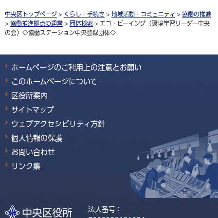
中央区トップページ
>
くらし・手続き
>
地域活動・コミュニティ
>
協働の推進
>
協働推進拠点の運営
>
団体検索
> エコ・ビーイング（環境学習リーダー中央
の会）◇協働ステーション中央登録団体◇
ホームページのご利用上の注意とお願い
このホームページについて
区役所案内
サイトマップ
ウェブアクセシビリティ方針
個人情報の保護
お問い合わせ
リンク集
法人番号：