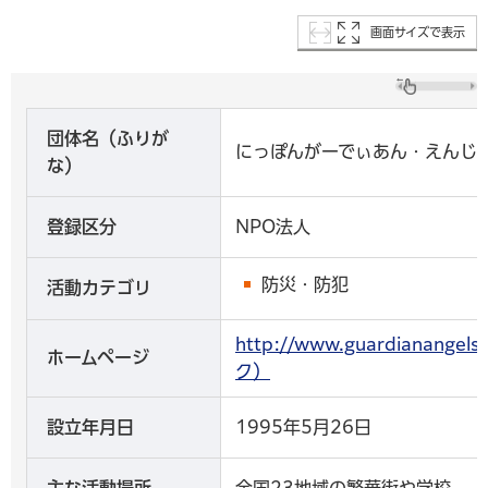
画面サイズで表示
団体名（ふりが
にっぽんがーでぃあん・えんじ
な）
登録区分
NPO法人
防災・防犯
活動カテゴリ
http://www.guardianang
ホームページ
ク）
設立年月日
1995年5月26日
主な活動場所
全国23地域の繁華街や学校