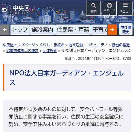
みる・き
検索
メニュー
く
SUPPORT
並び順
トップ
施設案内
住民票・戸籍
子育て
高齢者
変更
中央区トップページ
>
くらし・手続き
>
地域活動・コミュニティ
>
協働の推進
>
協働推進拠点の運営
>
団体検索
> NPO法人日本ガーディアン・エンジェルス
掲載日：2024年11月20日
ページID：8780
NPO法人日本ガーディアン・エンジェル
ス
不特定かつ多数のものに対して、安全パトロール等犯
罪防止に関する事業を行い、住民の生活の安全確保に
努め、安全で住みよいまちづくりの推進に寄与する。