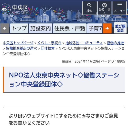
みる・き
検索
メニュー
く
SUPPORT
並び順
トップ
施設案内
住民票・戸籍
子育て
高齢者
変更
中央区トップページ
>
くらし・手続き
>
地域活動・コミュニティ
>
協働の推進
>
協働推進拠点の運営
>
団体検索
> NPO法人東京中央ネット◇協働ステーショ
ン中央登録団体◇
掲載日：2024年11月20日
ページID：8805
NPO法人東京中央ネット◇協働ステーシ
ョン中央登録団体◇
より良いウェブサイトにするためにみなさまのご意見
をお聞かせください