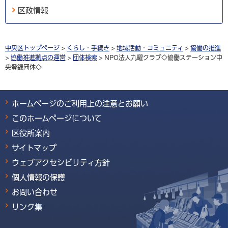
区政情報
中央区トップページ
>
くらし・手続き
>
地域活動・コミュニティ
>
協働の推進
>
協働推進拠点の運営
>
団体検索
> NPO法人九曜クラブ◇協働ステーション中
央登録団体◇
ホームページのご利用上の注意とお願い
このホームページについて
区役所案内
サイトマップ
ウェブアクセシビリティ方針
個人情報の保護
お問い合わせ
リンク集