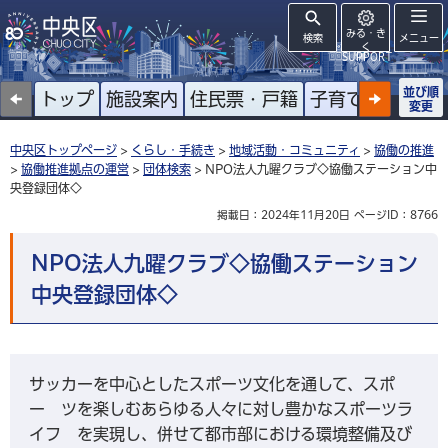
みる・き
検索
メニュー
く
SUPPORT
並び順
トップ
施設案内
住民票・戸籍
子育て
高齢者
変更
中央区トップページ
>
くらし・手続き
>
地域活動・コミュニティ
>
協働の推進
>
協働推進拠点の運営
>
団体検索
> NPO法人九曜クラブ◇協働ステーション中
央登録団体◇
掲載日：2024年11月20日
ページID：8766
NPO法人九曜クラブ◇協働ステーション
中央登録団体◇
サッカーを中心としたスポーツ文化を通して、スポ
ー ツを楽しむあらゆる人々に対し豊かなスポーツラ
イフ を実現し、併せて都市部における環境整備及び