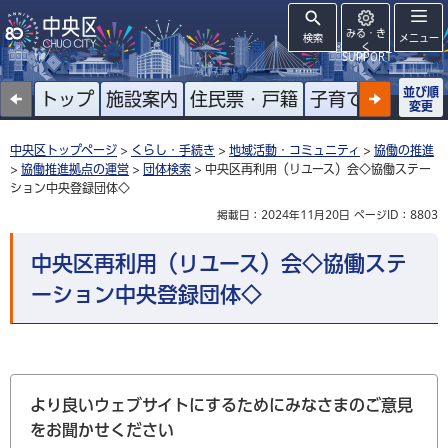
みる・き
検索
メニュー
く
SUPPORT
並び順
トップ
施設案内
住民票・戸籍
子育て
高齢者
変更
中央区トップページ
>
くらし・手続き
>
地域活動・コミュニティ
>
協働の推進
>
協働推進拠点の運営
>
団体検索
> 中央区再利用（リユース）会◇協働ステー
ション中央登録団体◇
掲載日：2024年11月20日
ページID：8803
中央区再利用（リユース）会◇協働ステ
ーション中央登録団体◇
より良いウェブサイトにするためにみなさまのご意見
をお聞かせください