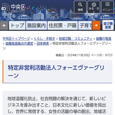
みる・き
検索
メニュー
く
SUPPORT
並び順
トップ
施設案内
住民票・戸籍
子育て
高齢者
変更
中央区トップページ
>
くらし・手続き
>
地域活動・コミュニティ
>
協働の推進
>
協働推進拠点の運営
>
団体検索
> 特定非営利活動法人フォーエヴァーグリー
ン
掲載日：2024年11月20日
ページID：8723
特定非営利活動法人フォーエヴァーグリ
ーン
地球温暖化防止、社会問題の解決を通じて、新しいビ
ジネスを産み出すこと、日本文化に新しい価値を見出
し、世界に発信する、女性の活躍の場の創出、地域活