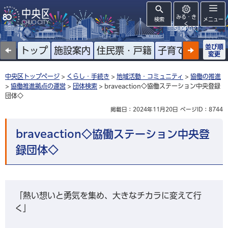
みる・き
検索
メニュー
く
SUPPORT
並び順
トップ
施設案内
住民票・戸籍
子育て
高齢者
変更
中央区トップページ
>
くらし・手続き
>
地域活動・コミュニティ
>
協働の推進
>
協働推進拠点の運営
>
団体検索
> braveaction◇協働ステーション中央登録
団体◇
掲載日：2024年11月20日
ページID：8744
braveaction◇協働ステーション中央登
録団体◇
「熱い想いと勇気を集め、大きなチカラに変えて行
く」