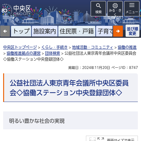
みる・き
検索
メニュー
く
SUPPORT
並び順
トップ
施設案内
住民票・戸籍
子育て
高齢者
変更
中央区トップページ
>
くらし・手続き
>
地域活動・コミュニティ
>
協働の推進
>
協働推進拠点の運営
>
団体検索
> 公益社団法人東京青年会議所中央区委員会
◇協働ステーション中央登録団体◇
掲載日：2024年11月20日
ページID：8747
公益社団法人東京青年会議所中央区委員
会◇協働ステーション中央登録団体◇
明るい豊かな社会の実現
画面サイズで表示