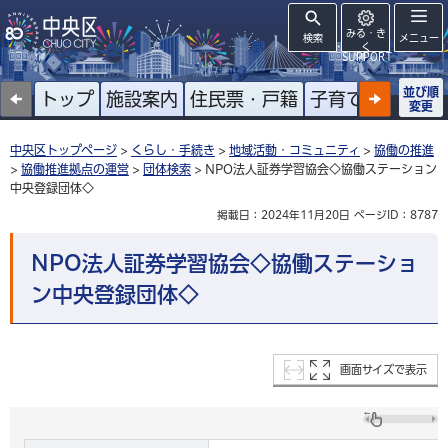
みる・き
検索
メニュー
く
SUPPORT
並び順
トップ
施設案内
住民票・戸籍
子育て
高齢者
変更
中央区トップページ
>
くらし・手続き
>
地域活動・コミュニティ
>
協働の推進
>
協働推進拠点の運営
>
団体検索
> NPO法人証券学習協会◇協働ステーション
中央登録団体◇
掲載日：2024年11月20日
ページID：8787
NPO法人証券学習協会◇協働ステーショ
ン中央登録団体◇
画面サイズで表示