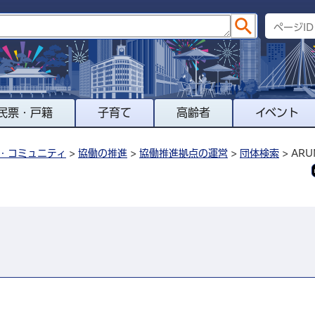
民票・戸籍
子育て
高齢者
イベント
・コミュニティ
>
協働の推進
>
協働推進拠点の運営
>
団体検索
> ARU