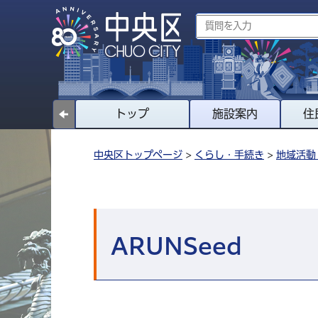
トップ
施設案内
住
中央区トップページ
>
くらし・手続き
>
地域活動
ARUNSeed