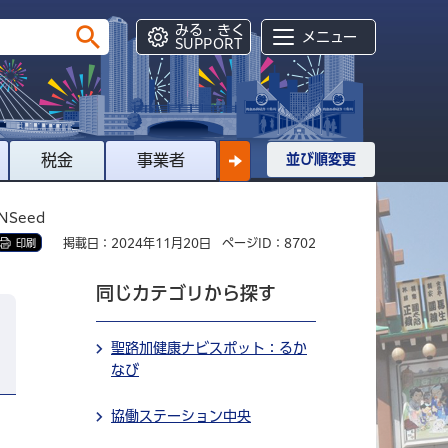
みる・きく
メニュー
SUPPORT
税金
事業者
並び順変更
NSeed
掲載日：2024年11月20日
ページID：8702
印刷
同じカテゴリから探す
聖路加健康ナビスポット：るか
なび
協働ステーション中央