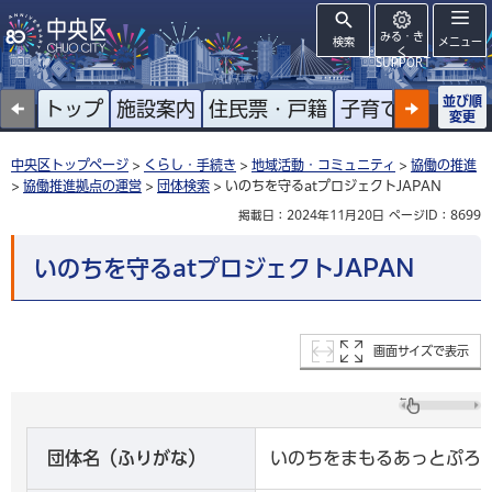
みる・き
検索
メニュー
く
SUPPORT
並び順
トップ
施設案内
住民票・戸籍
子育て
高齢者
変更
中央区トップページ
>
くらし・手続き
>
地域活動・コミュニティ
>
協働の推進
>
協働推進拠点の運営
>
団体検索
> いのちを守るatプロジェクトJAPAN
掲載日：2024年11月20日
ページID：8699
いのちを守るatプロジェクトJAPAN
画面サイズで表示
団体名（ふりがな）
いのちをまもるあっとぷろ