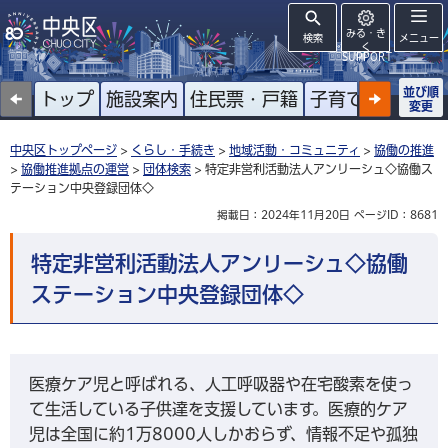
みる・き
検索
メニュー
く
SUPPORT
並び順
トップ
施設案内
住民票・戸籍
子育て
高齢者
変更
中央区トップページ
>
くらし・手続き
>
地域活動・コミュニティ
>
協働の推進
>
協働推進拠点の運営
>
団体検索
> 特定非営利活動法人アンリーシュ◇協働ス
テーション中央登録団体◇
掲載日：2024年11月20日
ページID：8681
特定非営利活動法人アンリーシュ◇協働
ステーション中央登録団体◇
医療ケア児と呼ばれる、人工呼吸器や在宅酸素を使っ
て生活している子供達を支援しています。医療的ケア
児は全国に約1万8000人しかおらず、情報不足や孤独