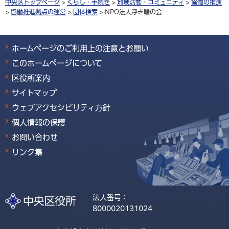
中央区トップページ
>
くらし・手続き
>
地域活動・コミュニティ
>
協働の推進
>
協働推進拠点の運営
>
団体検索
> NPO法人浮き輪の会
ホームページのご利用上の注意とお願い
このホームページについて
区役所案内
サイトマップ
ウェブアクセシビリティ方針
個人情報の保護
お問い合わせ
リンク集
法人番号：
8000020131024