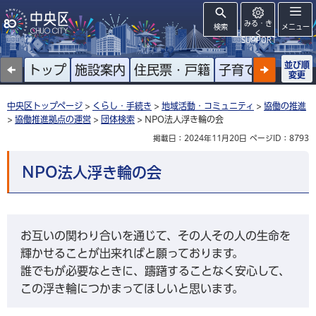
みる・き
検索
メニュー
く
SUPPORT
並び順
トップ
施設案内
住民票・戸籍
子育て
高齢者
変更
中央区トップページ
>
くらし・手続き
>
地域活動・コミュニティ
>
協働の推進
>
協働推進拠点の運営
>
団体検索
> NPO法人浮き輪の会
掲載日：2024年11月20日
ページID：8793
NPO法人浮き輪の会
お互いの関わり合いを通じて、その人その人の生命を
輝かせることが出来ればと願っております。
誰でもが必要なときに、躊躇することなく安心して、
この浮き輪につかまってほしいと思います。