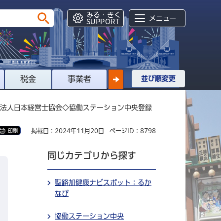
みる・きく
メニュー
SUPPORT
税金
事業者
並び順変更
PO法人日本経営士協会◇協働ステーション中央登録
掲載日：2024年11月20日
ページID：8798
印刷
同じカテゴリから探す
聖路加健康ナビスポット：るか
なび
協働ステーション中央