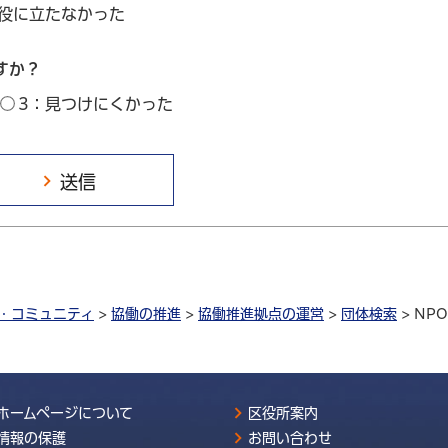
：役に立たなかった
すか？
3：見つけにくかった
・コミュニティ
>
協働の推進
>
協働推進拠点の運営
>
団体検索
> N
ホームページについて
区役所案内
情報の保護
お問い合わせ