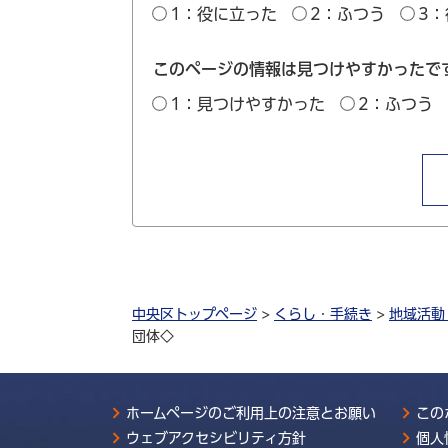
1：役に立った
2：ふつう
3
このページの情報は見つけやすかったで
1：見つけやすかった
2：ふつう
中央区トップページ
>
くらし・手続き
>
地域活動
団体◇
ホームページのご利用上の注意とお願い
この
ウェブアクセシビリティ方針
個人