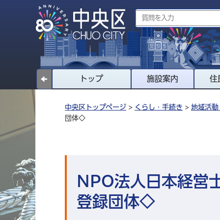
トップ
施設案内
住
中央区トップページ
>
くらし・手続き
>
地域活動
団体◇
NPO法人日本経営
登録団体◇