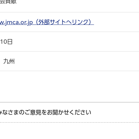
会貢献
www.jmca.or.jp（外部サイトへリンク）
10日
、九州
みなさまのご意見をお聞かせください