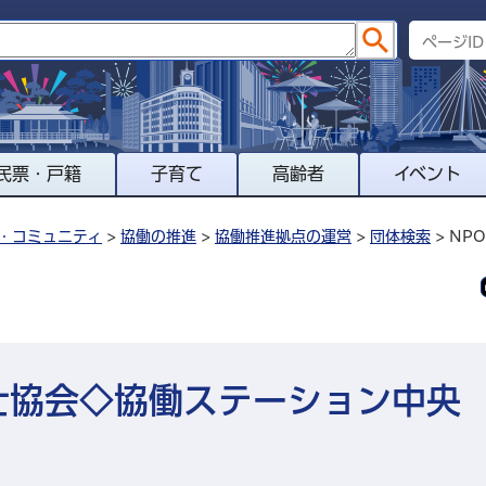
民票・戸籍
子育て
高齢者
イベント
・コミュニティ
>
協働の推進
>
協働推進拠点の運営
>
団体検索
> N
士協会◇協働ステーション中央