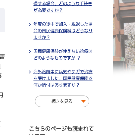
退する場合、どのような手続き
が必要ですか？
年度の途中で加入・脱退した場
合の国民健康保険料はどうなり
ますか？
国民健康保険が使えない診療は
害
どのようなものですか ？
血
海外渡航中に病気やケガで治療
養
を受けました。国民健康保険で
何か給付はありますか？
月
続きを見る
類
こちらのページも読まれて