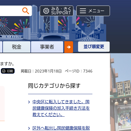
みる・きく
メニュー
SUPPORT
税金
事業者
並び順変更
りますか。
掲載日：2023年1月18日
ページID：7346
印刷
同じカテゴリから探す
中央区に転入してきました。国
民健康保険の加入手続き方法を
教えてください。
区外へ転出し国民健康保険を脱