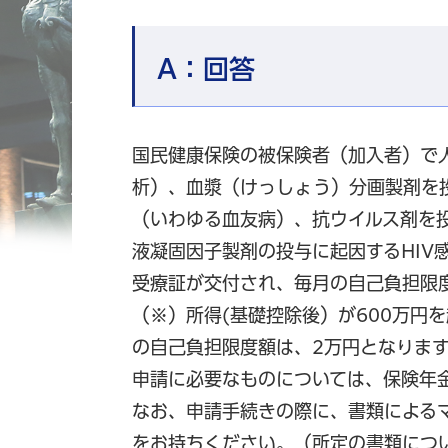
A：
回答
国民健康保険の被保険者（加入者）で
析）、血漿（けっしょう）分画製剤を
（いわゆる血友病）、抗ウイルス剤を投
液凝固因子製剤の投与に起因するHIV
受療証が交付され、毎月の自己負担限
（※）所得(基礎控除後）が600万円
の自己負担限度額は、2万円となります
申請に必要なものについては、保険年
なお、申請手続きの際に、書類による
をお持ちください。（所定の書類につ