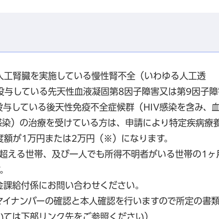
人工腎臓を実施している慢性腎不全（いわゆる人工透
投与している先天性血液凝固第8因子障害又は第9因子障
与している後天性免疫不全症候群（HIV感染を含み、
感染）の治療を受けている方は、申請により特定疾病療
度額が1万円または2万円（※）になります。
を超える世帯、及び一人でも所得不明者がいる世帯の1ヶ
。
金課給付係にお問い合わせください。
マイナンバーの確認と本人確認を行いますので所定の書
いては下部リンク先をご参照ください）