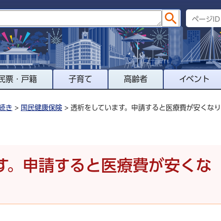
民票・戸籍
子育て
高齢者
イベント
続き
>
国民健康保険
> 透析をしています。申請すると医療費が安くな
す。申請すると医療費が安くな