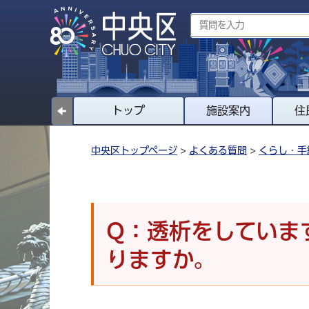
トップ
施設案内
住
中央区トップページ
>
よくある質問
>
くらし・手
Q：透析をしていま
りますか。