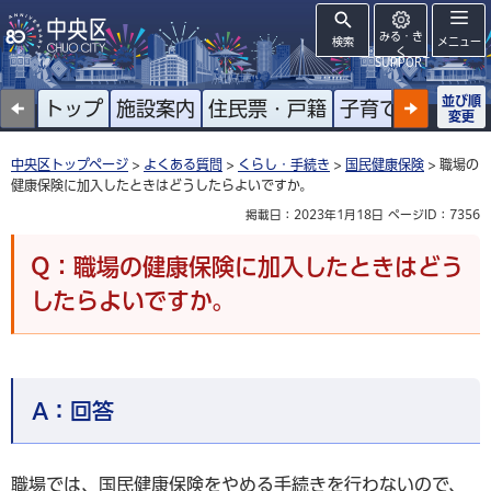
みる・き
検索
メニュー
く
SUPPORT
並び順
トップ
施設案内
住民票・戸籍
子育て
高齢者
変更
中央区トップページ
>
よくある質問
>
くらし・手続き
>
国民健康保険
> 職場の
健康保険に加入したときはどうしたらよいですか。
掲載日：2023年1月18日
ページID：7356
Q：職場の健康保険に加入したときはどう
したらよいですか。
A：
回答
職場では、国民健康保険をやめる手続きを行わないので、