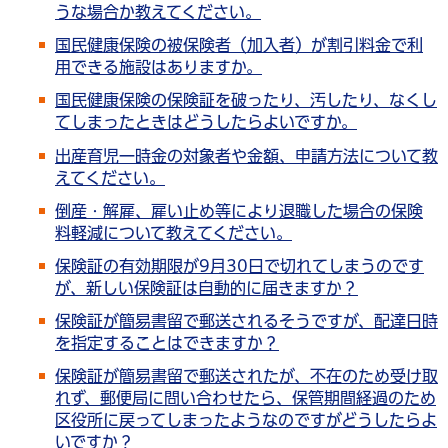
うな場合か教えてください。
国民健康保険の被保険者（加入者）が割引料金で利
用できる施設はありますか。
国民健康保険の保険証を破ったり、汚したり、なくし
てしまったときはどうしたらよいですか。
出産育児一時金の対象者や金額、申請方法について教
えてください。
倒産・解雇、雇い止め等により退職した場合の保険
料軽減について教えてください。
保険証の有効期限が9月30日で切れてしまうのです
が、新しい保険証は自動的に届きますか？
保険証が簡易書留で郵送されるそうですが、配達日時
を指定することはできますか？
保険証が簡易書留で郵送されたが、不在のため受け取
れず、郵便局に問い合わせたら、保管期間経過のため
区役所に戻ってしまったようなのですがどうしたらよ
いですか？