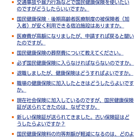
交通事故や暴力行為などで国民健康保険を使いたい
のですがどうしたらいいですか。
国民健康保険・後期高齢者医療制度の被保険者（加
入者）が安く利用できる宿泊施設はありますか。
医療費が高額になりましたが、申請すれば戻ると聞い
たのですが。
国民健康保険の葬祭費について教えてください。
必ず国民健康保険に入らなければならないのですか。
退職しましたが、健康保険はどうすればよいですか。
職場の健康保険に加入したときはどうしたらよいです
か。
現在社会保険に加入しているのですが、国民健康保険
証が送られてきたのは、なぜですか。
新しい保険証が送られてきました。古い保険証はど
うしたらよいですか？
国民健康保険料の均等割額が軽減になるのは、どのよ