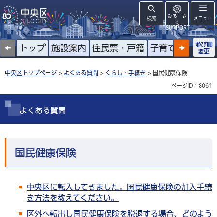
みる・き
検索
メニュー
く
SUPPORT
並び順
トップ
施設案内
住民票・戸籍
子育て
高齢者
変更
中央区トップページ
>
よくある質問
>
くらし・手続き
> 国民健康保険
ページID：8061
よくある質問
国民健康保険
中央区に転入してきました。国民健康保険の加入手続
き方法を教えてください。
区外へ転出し国民健康保険を脱退する場合、どのよう