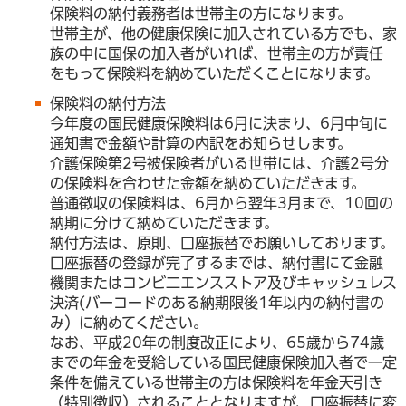
保険料の納付義務者は世帯主の方になります。
世帯主が、他の健康保険に加入されている方でも、家
族の中に国保の加入者がいれば、世帯主の方が責任
をもって保険料を納めていただくことになります。
保険料の納付方法
今年度の国民健康保険料は6月に決まり、6月中旬に
通知書で金額や計算の内訳をお知らせします。
介護保険第2号被保険者がいる世帯には、介護2号分
の保険料を合わせた金額を納めていただきます。
普通徴収の保険料は、6月から翌年3月まで、10回の
納期に分けて納めていただきます。
納付方法は、原則、口座振替でお願いしております。
口座振替の登録が完了するまでは、納付書にて金融
機関またはコンビ二エンスストア及びキャッシュレス
決済(バーコードのある納期限後1年以内の納付書の
み）に納めてください。
なお、平成20年の制度改正により、65歳から74歳
までの年金を受給している国民健康保険加入者で一定
条件を備えている世帯主の方は保険料を年金天引き
（特別徴収）されることとなりますが、口座振替に変