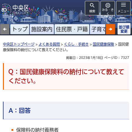
みる・き
検索
メニュー
く
SUPPORT
並び順
トップ
施設案内
住民票・戸籍
子育て
高齢者
変更
中央区トップページ
>
よくある質問
>
くらし・手続き
>
国民健康保険
> 国民健
康保険料の納付について教えてください。
掲載日：2023年1月18日
ページID：7327
Q：国民健康保険料の納付について教えて
ください。
A：
回答
保険料の納付義務者